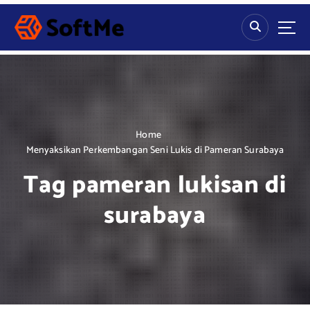
S
k
i
p
t
o
c
o
n
Home
t
Menyaksikan Perkembangan Seni Lukis di Pameran Surabaya
e
Tag pameran lukisan di
n
t
surabaya