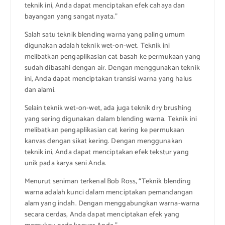
teknik ini, Anda dapat menciptakan efek cahaya dan
bayangan yang sangat nyata.”
Salah satu teknik blending warna yang paling umum
digunakan adalah teknik wet-on-wet. Teknik ini
melibatkan pengaplikasian cat basah ke permukaan yang
sudah dibasahi dengan air. Dengan menggunakan teknik
ini, Anda dapat menciptakan transisi warna yang halus
dan alami.
Selain teknik wet-on-wet, ada juga teknik dry brushing
yang sering digunakan dalam blending warna. Teknik ini
melibatkan pengaplikasian cat kering ke permukaan
kanvas dengan sikat kering. Dengan menggunakan
teknik ini, Anda dapat menciptakan efek tekstur yang
unik pada karya seni Anda.
Menurut seniman terkenal Bob Ross, “Teknik blending
warna adalah kunci dalam menciptakan pemandangan
alam yang indah. Dengan menggabungkan warna-warna
secara cerdas, Anda dapat menciptakan efek yang