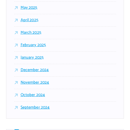
May 2025
April 2025
March 2025
February 2025
January 2025
December 2024
November 2024
October 2024
September 2024