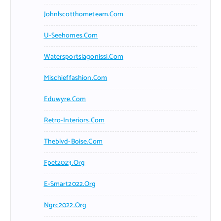
Johnlscotthometeam.com
U-Seehomes.com
Watersportslagonissi.com
Mischieffashion.com
Eduwyre.com
Retro-Interiors.com
Theblvd-Boise.com
Fpet2023.org
E-Smart2022.org
Ngrc2022.org