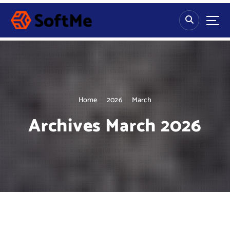
S
k
i
p
t
o
c
o
n
Home
2026
March
t
Archives March 2026
e
n
t