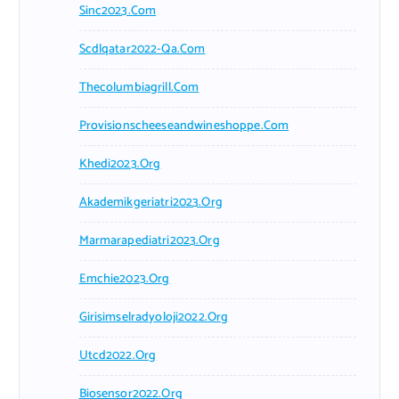
Sinc2023.com
Scdlqatar2022-Qa.com
Thecolumbiagrill.com
Provisionscheeseandwineshoppe.com
Khedi2023.org
Akademikgeriatri2023.org
Marmarapediatri2023.org
Emchie2023.org
Girisimselradyoloji2022.org
Utcd2022.org
Biosensor2022.org