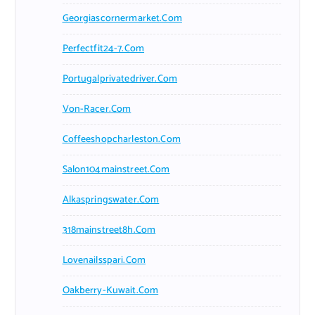
Georgiascornermarket.com
Perfectfit24-7.com
Portugalprivatedriver.com
Von-Racer.com
Coffeeshopcharleston.com
Salon104mainstreet.com
Alkaspringswater.com
318mainstreet8h.com
Lovenailsspari.com
Oakberry-Kuwait.com