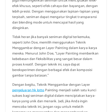
juga memungkinkan seniman untuk menciptakan efek-
efek khusus, seperti efek cahaya dan bayangan, dengan
lebih presisi. Dengan menggunakan lapisan-lapisan yang
terpisah, seniman dapat mengatur tingkat transparansi
dan blending mode untuk mencapai hasil yang
diinginkan.
Tidak heran jika banyak seniman digital terkemuka,
seperti John Doe, memilih menggunakan Teknik
Menggambar dengan Layer Painting dalam karya-karya
mereka. Menurut John Doe, “Layer Painting memberikan
kebebasan dan fleksibilitas yang sangat besar dalam
proses kreatif. Dengan teknik ini, saya dapat
bereksperimen dengan berbagai efek dan komposisi
gambar tanpa batasan.”
Dengan begitu, Teknik Menggambar dengan Layer
pengeluaran hk lotto
Painting menjadi salah satu kunci
sukses bagi seniman digital dalam menciptakan karya-
karya yang unik dan menarik. Jadi, jika Anda ingin
mencoba teknik ini, jangan ragu untuk melatih