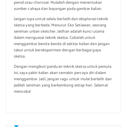
pensil atau charcoal. Mulailah dengan menentukan
sumber cahaya dan bayangan pada gambar kalian.
Jangan lupa untuk selalu berlatih dan eksplorasi teknik
sketsa yang berbeda. Menurut Eko Setiawan, seorang
seniman urban sketcher, latihan adalah kunci utama
dalam menguasai teknik sketsa. Cobalah untuk
menggambar benda-benda di sekitar kalian dan jangan
takut untuk bereksperimen dengan berbagai gaya
sketsa.
Dengan mengikuti panduan teknik sketsa untuk pemula
ini, saya yakin kalian akan semakin percaya diri dalam
menggambar. Jadi, jangan ragu untuk mulai berlatih dan
jadilah seniman yang berkembang setiap hari. Selamat
mencoba!