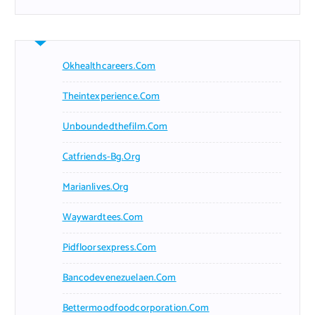
Okhealthcareers.com
Theintexperience.com
Unboundedthefilm.com
Catfriends-Bg.org
Marianlives.org
Waywardtees.com
Pidfloorsexpress.com
Bancodevenezuelaen.com
Bettermoodfoodcorporation.com