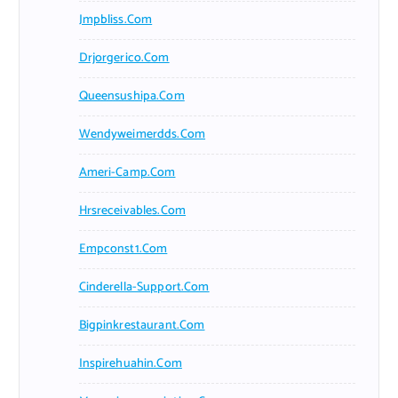
Jmpbliss.com
Drjorgerico.com
Queensushipa.com
Wendyweimerdds.com
Ameri-Camp.com
Hrsreceivables.com
Empconst1.com
Cinderella-Support.com
Bigpinkrestaurant.com
Inspirehuahin.com