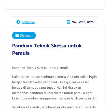
Mar, Wed, 2026
admincre
Seniman
Panduan Teknik Sketsa untuk
Pemula
Panduan Teknik Sketsa untuk Pemula
Halo teman-teman seniman pemula! Apakah kalian ingin
belajar teknik sketsa yang baik? Jika iya, maka kalian
berada di tempat yang tepat! Hari ini kita akan
membahas panduan teknik sketsa untuk pemula agar
kalian bisa mulai menggambar dengan lebih percaya diri.
Sebelum kita mulai, ada baiknya kita mengetahui apa itu