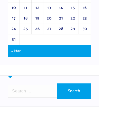
10
11
12
13
14
15
16
17
18
19
20
21
22
23
24
25
26
27
28
29
30
31
« Mar
S
e
a
r
c