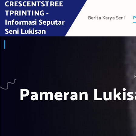
CRESCENTSTREE
S
k
TPRINTING -
Berita Karya Seni
P
i
Informasi Seputar
p
Seni Lukisan
t
o
c
o
n
t
e
Pameran Lukis
n
t