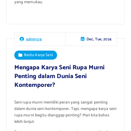
yang memukau.
Dec, Tue, 2024
admincre
Berita Karya Seni
Mengapa Karya Seni Rupa Murni
Penting dalam Dunia Seni
Kontemporer?
Seni rupa murni memiliki peran yang sangat penting
dalam dunia seni kontemporer. Tapi, mengapa karya seni
rupa murni begitu dianggap penting? Mari kita bahas
lebih lanjut.