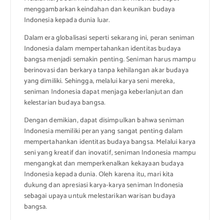
menggambarkan keindahan dan keunikan budaya
Indonesia kepada dunia luar.
Dalam era globalisasi seperti sekarang ini, peran seniman
Indonesia dalam mempertahankan identitas budaya
bangsa menjadi semakin penting. Seniman harus mampu
berinovasi dan berkarya tanpa kehilangan akar budaya
yang dimiliki. Sehingga, melalui karya seni mereka,
seniman Indonesia dapat menjaga keberlanjutan dan
kelestarian budaya bangsa.
Dengan demikian, dapat disimpulkan bahwa seniman
Indonesia memiliki peran yang sangat penting dalam
mempertahankan identitas budaya bangsa. Melalui karya
seni yang kreatif dan inovatif, seniman Indonesia mampu
mengangkat dan memperkenalkan kekayaan budaya
Indonesia kepada dunia. Oleh karena itu, mari kita
dukung dan apresiasi karya-karya seniman Indonesia
sebagai upaya untuk melestarikan warisan budaya
bangsa.