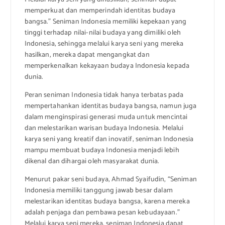
memperkuat dan memperindah identitas budaya
bangsa.” Seniman Indonesia memiliki kepekaan yang
tinggi terhadap nilai-nilai budaya yang dimiliki oleh
Indonesia, sehingga melalui karya seni yang mereka
hasilkan, mereka dapat mengangkat dan
memperkenalkan kekayaan budaya Indonesia kepada
dunia.
Peran seniman Indonesia tidak hanya terbatas pada
mempertahankan identitas budaya bangsa, namun juga
dalam menginspirasi generasi muda untuk mencintai
dan melestarikan warisan budaya Indonesia. Melalui
karya seni yang kreatif dan inovatif, seniman Indonesia
mampu membuat budaya Indonesia menjadi lebih
dikenal dan dihargai oleh masyarakat dunia.
Menurut pakar seni budaya, Ahmad Syaifudin, “Seniman
Indonesia memiliki tanggung jawab besar dalam
melestarikan identitas budaya bangsa, karena mereka
adalah penjaga dan pembawa pesan kebudayaan.”
Melalui karya seni mereka, seniman Indonesia dapat