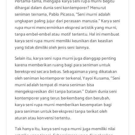
Pertama-tama, mengapa karya seni rupa murni begitu
dihargai dalam dunia seni kontemporer? Menurut
seniman ternama, Pablo Picasso, “Seni murni adalah
ungkapan paling jujur dari perasaan manusia.” Karya seni
rupa murni mencerminkan ekspresi artistik yang murni,
tanpa embel-embel atau motif tertentu. Hal ini membuat
karya seni rupa murni memiliki keunikan dan keaslian
yang tidak dimiliki oleh jenis seni lainnya.
Selain itu, karya seni rupa murni juga dianggap penting
karena memberikan ruang bagi para seniman untuk
berekspresi secara bebas. Sebagaimana yang dikatakan
oleh seniman kontemporer terkenal, Yayoi Kusama, “Seni
murni adalah tempat di mana seniman bisa
mengekspresikan diri tanpa batasan.” Dalam dunia seni
kontemporer yang terus berkembang dan berubah,
karya seni rupa murni memberikan kesempatan bagi
para seniman untuk berekspresi tanpa terikat oleh
aturan atau konvensi tertentu.
Tak hanya itu, karya seni rupa murni juga memiliki nilai