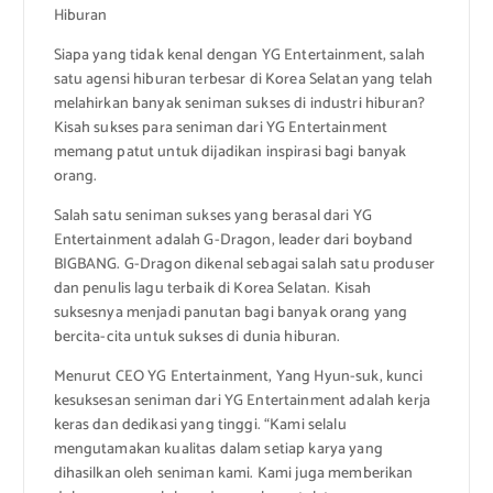
Hiburan
Siapa yang tidak kenal dengan YG Entertainment, salah
satu agensi hiburan terbesar di Korea Selatan yang telah
melahirkan banyak seniman sukses di industri hiburan?
Kisah sukses para seniman dari YG Entertainment
memang patut untuk dijadikan inspirasi bagi banyak
orang.
Salah satu seniman sukses yang berasal dari YG
Entertainment adalah G-Dragon, leader dari boyband
BIGBANG. G-Dragon dikenal sebagai salah satu produser
dan penulis lagu terbaik di Korea Selatan. Kisah
suksesnya menjadi panutan bagi banyak orang yang
bercita-cita untuk sukses di dunia hiburan.
Menurut CEO YG Entertainment, Yang Hyun-suk, kunci
kesuksesan seniman dari YG Entertainment adalah kerja
keras dan dedikasi yang tinggi. “Kami selalu
mengutamakan kualitas dalam setiap karya yang
dihasilkan oleh seniman kami. Kami juga memberikan