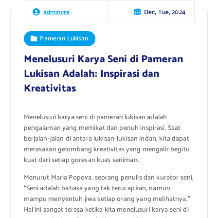
Dec, Tue, 2024
admincre
Pameran Lukisan
Menelusuri Karya Seni di Pameran
Lukisan Adalah: Inspirasi dan
Kreativitas
Menelusuri karya seni di pameran lukisan adalah
pengalaman yang memikat dan penuh inspirasi. Saat
berjalan-jalan di antara lukisan-lukisan indah, kita dapat
merasakan gelombang kreativitas yang mengalir begitu
kuat dari setiap goresan kuas seniman.
Menurut Maria Popova, seorang penulis dan kurator seni,
“Seni adalah bahasa yang tak terucapkan, namun
mampu menyentuh jiwa setiap orang yang melihatnya.”
Hal ini sangat terasa ketika kita menelusuri karya seni di