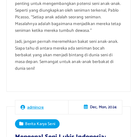
penting untuk mengembangkan potensi seni anak-anak.
Seperti yang diungkapkan oleh seniman terkenal, Pablo
Picasso, “Setiap anak adalah seorang seniman.
Masalahnya adalah bagaimana menjadikan mereka tetap
seniman ketika mereka tumbuh dewasa.”
Jadi, jangan pernah meremehkan bakat seni anak-anak.
Siapa tahu di antara mereka ada seniman bocah
berbakat yang akan menjadi bintang di dunia seni di
masa depan. Semangat untuk anak-anak berbakat di
dunia seni!
Dec, Mon, 2024
admincre
Berita Karya Seni
Mengenal Seni Lukis Indonesia: