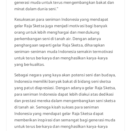
generasi muda untuk terus mengembangkan bakat dan
minat dalam dunia seni.”
Kesuksesan para seniman Indonesia yang mendapat
gelar Raja Sketsa juga menjadi motivasi bagi banyak
orang untuk lebih menghargai dan mendukung
perkembangan seni di tanah air. Dengan adanya
penghargaan seperti gelar Raja Sketsa, diharapkan
seniman-seniman muda Indonesia semakin termotivasi
untuk terus berkarya dan menghasilkan karya-karya
yang berkualitas.
Sebagai negara yang kaya akan potensi seni dan budaya,
Indonesia memiliki banyak bakat di bidang seni sketsa
yang patut diapresiasi. Dengan adanya gelar Raja Sketsa,
para seniman Indonesia dapat lebih diakui atas dedikasi
dan prestasi mereka dalam mengembangkan seni sketsa
di tanah air. Semoga kisah sukses para seniman
Indonesia yang mendapat gelar Raja Sketsa dapat
memberikan inspirasi dan semangat bagi generasi muda
untuk terus berkarya dan menghasilkan karya-karya