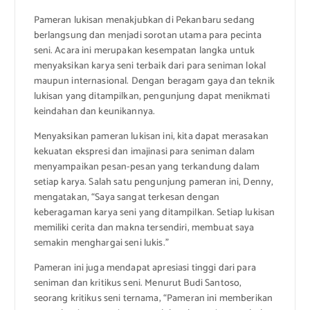
Pameran lukisan menakjubkan di Pekanbaru sedang
berlangsung dan menjadi sorotan utama para pecinta
seni. Acara ini merupakan kesempatan langka untuk
menyaksikan karya seni terbaik dari para seniman lokal
maupun internasional. Dengan beragam gaya dan teknik
lukisan yang ditampilkan, pengunjung dapat menikmati
keindahan dan keunikannya.
Menyaksikan pameran lukisan ini, kita dapat merasakan
kekuatan ekspresi dan imajinasi para seniman dalam
menyampaikan pesan-pesan yang terkandung dalam
setiap karya. Salah satu pengunjung pameran ini, Denny,
mengatakan, “Saya sangat terkesan dengan
keberagaman karya seni yang ditampilkan. Setiap lukisan
memiliki cerita dan makna tersendiri, membuat saya
semakin menghargai seni lukis.”
Pameran ini juga mendapat apresiasi tinggi dari para
seniman dan kritikus seni. Menurut Budi Santoso,
seorang kritikus seni ternama, “Pameran ini memberikan