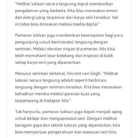
“Melihat lukisan secara langsung dapat memberikan
pengalaman yang berbeda. Kita bisa merasakan emosi
dan energi yang terpancar dari karya seni tersebut. Hal
ini tidak bisa dirasakan melalui media digital.”
Pameran lukisan juga memberikan kesempatan bagi para
pengunjung untuk berinteraksi langsung dengan
seniman. Melalui obrolan ringan di pameran, kita bisa
lebih memahami latar belakang dan inspirasi di balik
setiap karya seni yang dipamerkan.
Menurut seniman terkenal, Vincent van Gogh, “Melihat
lukisan secara langsung adalah seperti berbicara
langsung dengan seniman tersebut. Kita bisa merasakan
kehadiran mereka melalui goresan kuas yang
terpampang di hadapan kita.”
Tak hanya itu, pameran lukisan juga dapat menjadi ajang
untuk belajar dan mengapresiasi seni. Dengan melihat
beragam gaya dan teknik lukisan yang dipamerkan, kita
bisa memperluas pengetahuan dan wawasan seni kita.