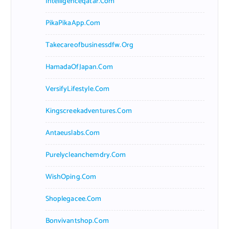
Intelligenceqatar.com
PikaPikaApp.com
Takecareofbusinessdfw.org
HamadaOfJapan.com
VersifyLifestyle.com
Kingscreekadventures.com
Antaeuslabs.com
Purelycleanchemdry.com
WishOping.com
Shoplegacee.com
Bonvivantshop.com