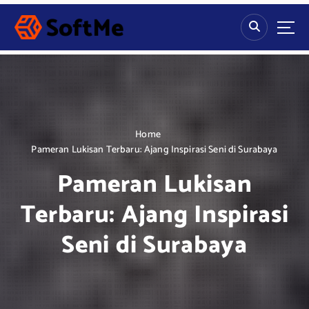
S
k
i
p
t
o
c
o
n
Home
t
Pameran Lukisan Terbaru: Ajang Inspirasi Seni di Surabaya
e
Pameran Lukisan
n
t
Terbaru: Ajang Inspirasi
Seni di Surabaya