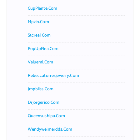
CupPlante.com
Mpzin.com
Stcreal.com
PopUpFlea.com
Valueml.com
Rebeccatorresjewelry.com
Jmpbliss.com
Drjorgerico.com
Queensushipa.com
Wendyweimerdds.com