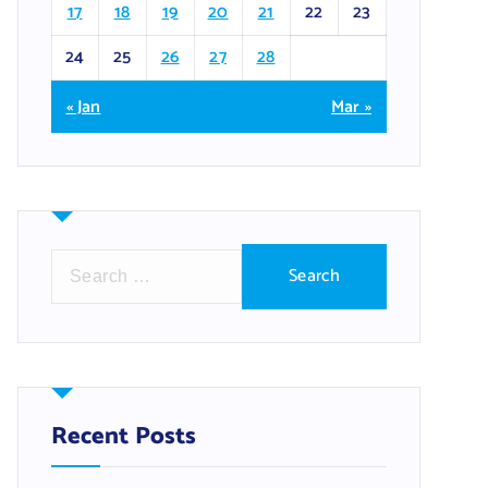
17
18
19
20
21
22
23
24
25
26
27
28
« Jan
Mar »
S
e
a
r
c
h
f
Recent Posts
o
r