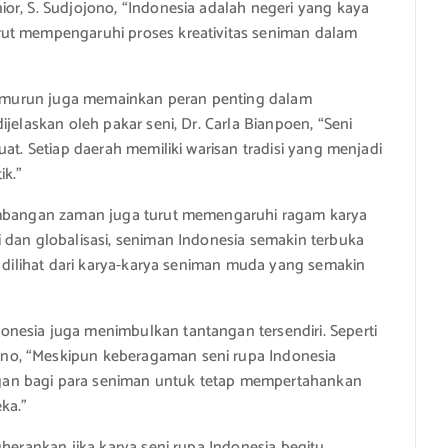
or, S. Sudjojono, “Indonesia adalah negeri yang kaya
rut mempengaruhi proses kreativitas seniman dalam
n-temurun juga memainkan peran penting dalam
jelaskan oleh pakar seni, Dr. Carla Bianpoen, “Seni
at. Setiap daerah memiliki warisan tradisi yang menjadi
ik.”
kembangan zaman juga turut memengaruhi ragam karya
 dan globalisasi, seniman Indonesia semakin terbuka
t dilihat dari karya-karya seniman muda yang semakin
nesia juga menimbulkan tantangan tersendiri. Seperti
no, “Meskipun keberagaman seni rupa Indonesia
an bagi para seniman untuk tetap mempertahankan
ka.”
gherankan jika karya seni rupa Indonesia begitu