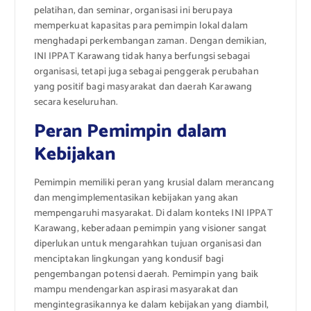
pelatihan, dan seminar, organisasi ini berupaya
memperkuat kapasitas para pemimpin lokal dalam
menghadapi perkembangan zaman. Dengan demikian,
INI IPPAT Karawang tidak hanya berfungsi sebagai
organisasi, tetapi juga sebagai penggerak perubahan
yang positif bagi masyarakat dan daerah Karawang
secara keseluruhan.
Peran Pemimpin dalam
Kebijakan
Pemimpin memiliki peran yang krusial dalam merancang
dan mengimplementasikan kebijakan yang akan
mempengaruhi masyarakat. Di dalam konteks INI IPPAT
Karawang, keberadaan pemimpin yang visioner sangat
diperlukan untuk mengarahkan tujuan organisasi dan
menciptakan lingkungan yang kondusif bagi
pengembangan potensi daerah. Pemimpin yang baik
mampu mendengarkan aspirasi masyarakat dan
mengintegrasikannya ke dalam kebijakan yang diambil,