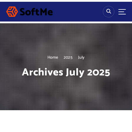
S
k
i
p
t
o
c
o
n
Home
2025
July
t
Archives July 2025
e
n
t