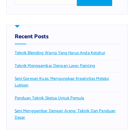
e
a
r
c
h
f
Recent Posts
o
r
Teknik Blending Warna Yang Harus Anda Ketahui
:
Teknik Menggambar Dengan Layer Painting
Seni Goresan Kuas: Mengungkap Kreativitas Melalui
Lukisan
Panduan Teknik Sketsa Untuk Pemula
Seni Menggambar Dengan Arang: Teknik Dan Panduan
Dasar