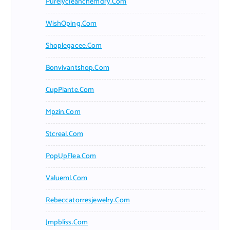
Purelycleanchemdry.com
WishOping.com
Shoplegacee.com
Bonvivantshop.com
CupPlante.com
Mpzin.com
Stcreal.com
PopUpFlea.com
Valueml.com
Rebeccatorresjewelry.com
Jmpbliss.com