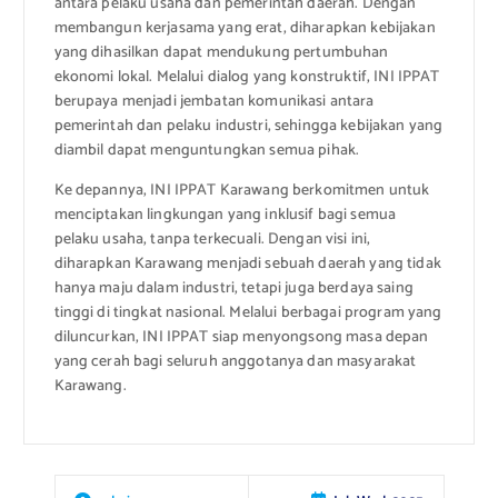
antara pelaku usaha dan pemerintah daerah. Dengan
membangun kerjasama yang erat, diharapkan kebijakan
yang dihasilkan dapat mendukung pertumbuhan
ekonomi lokal. Melalui dialog yang konstruktif, INI IPPAT
berupaya menjadi jembatan komunikasi antara
pemerintah dan pelaku industri, sehingga kebijakan yang
diambil dapat menguntungkan semua pihak.
Ke depannya, INI IPPAT Karawang berkomitmen untuk
menciptakan lingkungan yang inklusif bagi semua
pelaku usaha, tanpa terkecuali. Dengan visi ini,
diharapkan Karawang menjadi sebuah daerah yang tidak
hanya maju dalam industri, tetapi juga berdaya saing
tinggi di tingkat nasional. Melalui berbagai program yang
diluncurkan, INI IPPAT siap menyongsong masa depan
yang cerah bagi seluruh anggotanya dan masyarakat
Karawang.