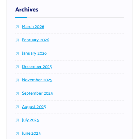
Archives
March 2026
February 2026
January 2026
December 2025
November 2025
September 2025
August 2025
July 2025
June 2025