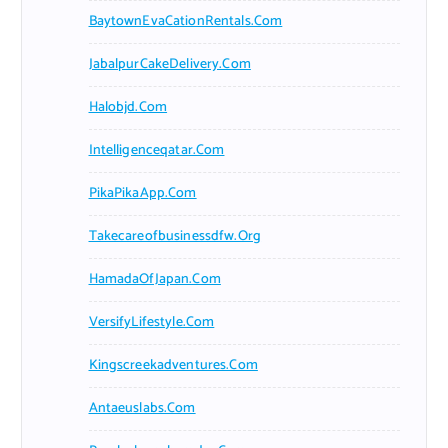
BaytownEvaCationRentals.com
JabalpurCakeDelivery.com
Halobjd.com
Intelligenceqatar.com
PikaPikaApp.com
Takecareofbusinessdfw.org
HamadaOfJapan.com
VersifyLifestyle.com
Kingscreekadventures.com
Antaeuslabs.com