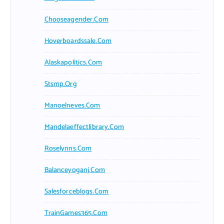
Chooseagender.com
Hoverboardssale.com
Alaskapolitics.com
Stsmp.org
Manoelneves.com
Mandelaeffectlibrary.com
Roselynns.com
Balanceyoganj.com
Salesforceblogs.com
TrainGames365.com