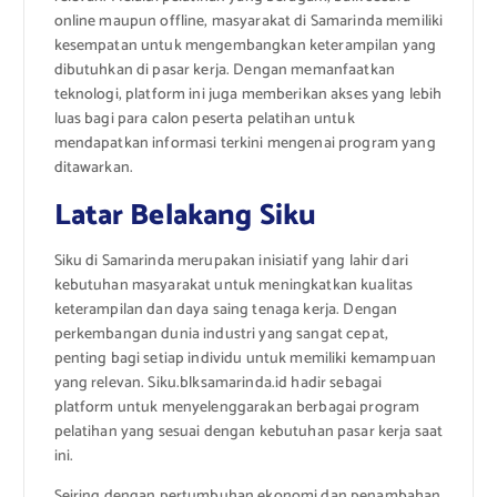
online maupun offline, masyarakat di Samarinda memiliki
kesempatan untuk mengembangkan keterampilan yang
dibutuhkan di pasar kerja. Dengan memanfaatkan
teknologi, platform ini juga memberikan akses yang lebih
luas bagi para calon peserta pelatihan untuk
mendapatkan informasi terkini mengenai program yang
ditawarkan.
Latar Belakang Siku
Siku di Samarinda merupakan inisiatif yang lahir dari
kebutuhan masyarakat untuk meningkatkan kualitas
keterampilan dan daya saing tenaga kerja. Dengan
perkembangan dunia industri yang sangat cepat,
penting bagi setiap individu untuk memiliki kemampuan
yang relevan. Siku.blksamarinda.id hadir sebagai
platform untuk menyelenggarakan berbagai program
pelatihan yang sesuai dengan kebutuhan pasar kerja saat
ini.
Seiring dengan pertumbuhan ekonomi dan penambahan