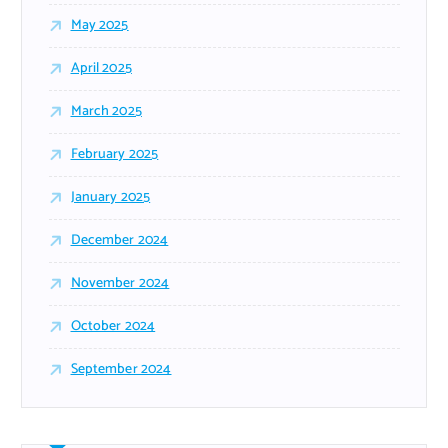
May 2025
April 2025
March 2025
February 2025
January 2025
December 2024
November 2024
October 2024
September 2024