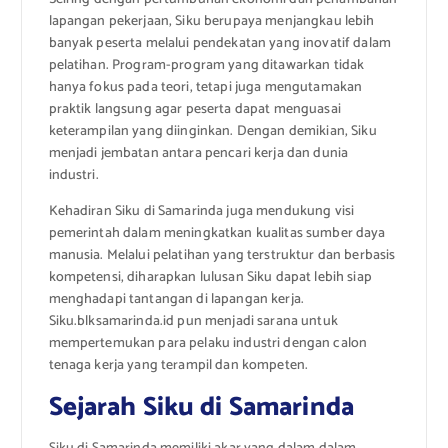
lapangan pekerjaan, Siku berupaya menjangkau lebih
banyak peserta melalui pendekatan yang inovatif dalam
pelatihan. Program-program yang ditawarkan tidak
hanya fokus pada teori, tetapi juga mengutamakan
praktik langsung agar peserta dapat menguasai
keterampilan yang diinginkan. Dengan demikian, Siku
menjadi jembatan antara pencari kerja dan dunia
industri.
Kehadiran Siku di Samarinda juga mendukung visi
pemerintah dalam meningkatkan kualitas sumber daya
manusia. Melalui pelatihan yang terstruktur dan berbasis
kompetensi, diharapkan lulusan Siku dapat lebih siap
menghadapi tantangan di lapangan kerja.
Siku.blksamarinda.id pun menjadi sarana untuk
mempertemukan para pelaku industri dengan calon
tenaga kerja yang terampil dan kompeten.
Sejarah Siku di Samarinda