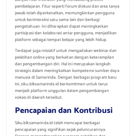
pembelajaran. Fitur seperti forum diskusi dan area tanya
jawab telah diperkenalkan, memungkinkan pengguna
untuk berinteraksi satu sama lain dan berbagi
pengetahuan. Ini diharapkan dapat meningkatkan
partisipasi dan kolaborasi antar pengguna, menjadikan
platform sebagai tempat belajar yang lebih hidup.
Terdapat juga inisiatif untuk mengadakan webinar dan
pelatihan online yang berkaitan dengan keterampilan
dan pengembangan diri. Hal ini merupakan langkah
strategis dalam meningkatkan kompetensi sumber daya
manusia di Samarinda. Dengan berbagai program baru
ini, siku.blksamarinda.id berkomitmen untuk terus
menjadi platform unggulan dalam pengembangan
vokasi di daerah tersebut.
Pencapaian dan Kontribusi
Siku.blksamarinda.id telah mencapai berbagai
pencapaian yang signifikan sejak peluncurannya.