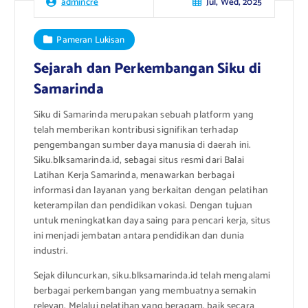
Jul, Wed, 2025
admincre
Pameran Lukisan
Sejarah dan Perkembangan Siku di
Samarinda
Siku di Samarinda merupakan sebuah platform yang
telah memberikan kontribusi signifikan terhadap
pengembangan sumber daya manusia di daerah ini.
Siku.blksamarinda.id, sebagai situs resmi dari Balai
Latihan Kerja Samarinda, menawarkan berbagai
informasi dan layanan yang berkaitan dengan pelatihan
keterampilan dan pendidikan vokasi. Dengan tujuan
untuk meningkatkan daya saing para pencari kerja, situs
ini menjadi jembatan antara pendidikan dan dunia
industri.
Sejak diluncurkan, siku.blksamarinda.id telah mengalami
berbagai perkembangan yang membuatnya semakin
relevan. Melalui pelatihan yang beragam, baik secara