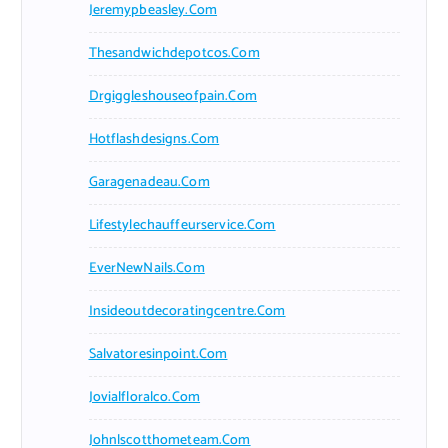
Jeremypbeasley.com
Thesandwichdepotcos.com
Drgiggleshouseofpain.com
Hotflashdesigns.com
Garagenadeau.com
Lifestylechauffeurservice.com
EverNewNails.com
Insideoutdecoratingcentre.com
Salvatoresinpoint.com
Jovialfloralco.com
Johnlscotthometeam.com