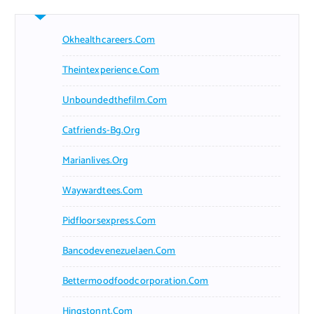
Okhealthcareers.com
Theintexperience.com
Unboundedthefilm.com
Catfriends-Bg.org
Marianlives.org
Waywardtees.com
Pidfloorsexpress.com
Bancodevenezuelaen.com
Bettermoodfoodcorporation.com
Hingstonnt.com