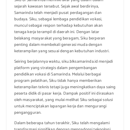
Siku di Samarinda memiliki akar yang dalam dalam
sejarah kawasan tersebut. Sejak awal berdirinya,
Samarinda telah menjadi pusat perdagangan dan
budaya. Siku, sebagai lembaga pendidikan vokasi,
muncul sebagai respon terhadap kebutuhan akan
tenaga kerja terampil di daerah ini. Dengan latar
belakang masyarakat yang beragam, Siku berperan
penting dalam membekali generasi muda dengan
keterampilan yang sesuai dengan kebutuhan industri.
Seiring berjalannya waktu, siku.blksamarinda.id menjadi
platform yang strategis dalam pengembangan
pendidikan vokasi di Samarinda. Melalui berbagai
program pelatihan, Siku tidak hanya memberikan
keterampilan teknis tetapi juga meningkatkan daya saing
peserta didik di pasar kerja. Dampak positif ini dirasakan
oleh masyarakat, yang mulai melihat Siku sebagai solusi
untuk menciptakan lapangan kerja dan mengurangi
pengangguran.
Dalam beberapa tahun terakhir, Siku telah mengalami
transformasi signifikan dengan mengadopsi teknologi