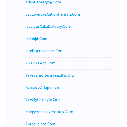
TrainGames365.com
BaytownEvaCationRentals.com
JabalpurCakeDelivery.com
Halobjd.com
Intelligenceqatar.com
PikaPikaApp.com
Takecareofbusinessdfw.org
HamadaOfJapan.com
VersifyLifestyle.com
Kingscreekadventures.com
Antaeuslabs.com