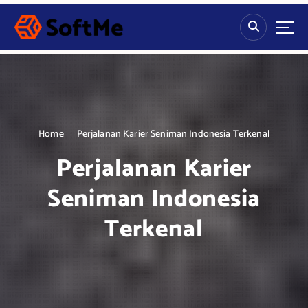
S
k
i
p
t
o
c
o
n
Home
Perjalanan Karier Seniman Indonesia Terkenal
t
Perjalanan Karier
e
n
Seniman Indonesia
t
Terkenal