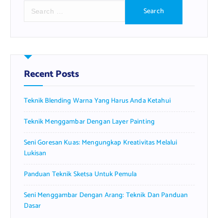
S
e
a
r
c
h
f
Recent Posts
o
r
Teknik Blending Warna Yang Harus Anda Ketahui
:
Teknik Menggambar Dengan Layer Painting
Seni Goresan Kuas: Mengungkap Kreativitas Melalui
Lukisan
Panduan Teknik Sketsa Untuk Pemula
Seni Menggambar Dengan Arang: Teknik Dan Panduan
Dasar