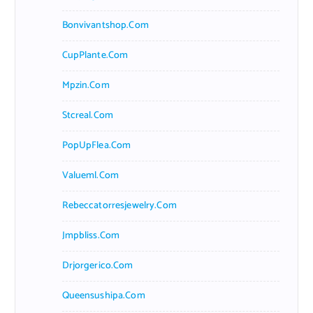
Bonvivantshop.com
CupPlante.com
Mpzin.com
Stcreal.com
PopUpFlea.com
Valueml.com
Rebeccatorresjewelry.com
Jmpbliss.com
Drjorgerico.com
Queensushipa.com