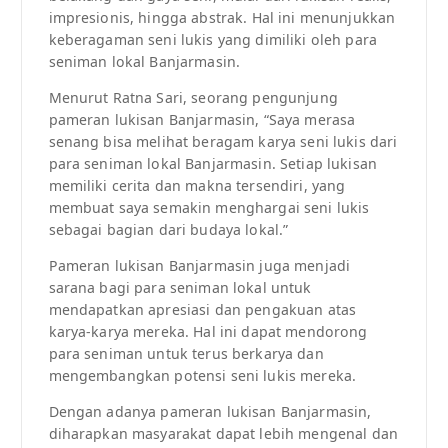
impresionis, hingga abstrak. Hal ini menunjukkan
keberagaman seni lukis yang dimiliki oleh para
seniman lokal Banjarmasin.
Menurut Ratna Sari, seorang pengunjung
pameran lukisan Banjarmasin, “Saya merasa
senang bisa melihat beragam karya seni lukis dari
para seniman lokal Banjarmasin. Setiap lukisan
memiliki cerita dan makna tersendiri, yang
membuat saya semakin menghargai seni lukis
sebagai bagian dari budaya lokal.”
Pameran lukisan Banjarmasin juga menjadi
sarana bagi para seniman lokal untuk
mendapatkan apresiasi dan pengakuan atas
karya-karya mereka. Hal ini dapat mendorong
para seniman untuk terus berkarya dan
mengembangkan potensi seni lukis mereka.
Dengan adanya pameran lukisan Banjarmasin,
diharapkan masyarakat dapat lebih mengenal dan