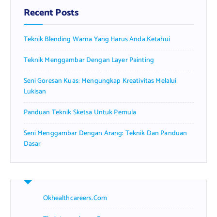
f
Recent Posts
o
r
Teknik Blending Warna Yang Harus Anda Ketahui
:
Teknik Menggambar Dengan Layer Painting
Seni Goresan Kuas: Mengungkap Kreativitas Melalui
Lukisan
Panduan Teknik Sketsa Untuk Pemula
Seni Menggambar Dengan Arang: Teknik Dan Panduan
Dasar
Okhealthcareers.com