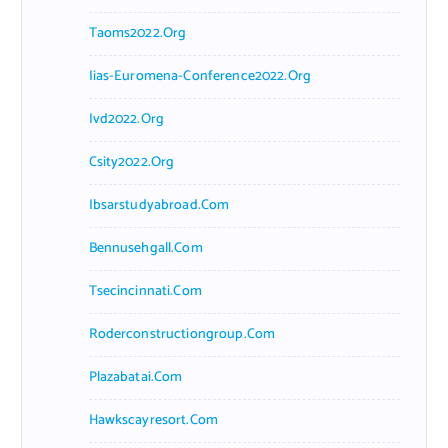
Taoms2022.org
Iias-Euromena-Conference2022.org
Ivd2022.org
Csity2022.org
Ibsarstudyabroad.com
Bennusehgall.com
Tsecincinnati.com
Roderconstructiongroup.com
Plazabatai.com
Hawkscayresort.com