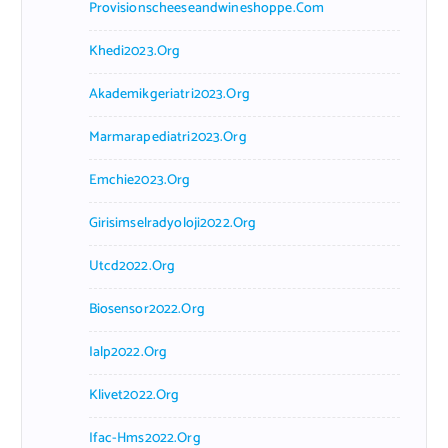
Provisionscheeseandwineshoppe.com
Khedi2023.org
Akademikgeriatri2023.org
Marmarapediatri2023.org
Emchie2023.org
Girisimselradyoloji2022.org
Utcd2022.org
Biosensor2022.org
Ialp2022.org
Klivet2022.org
Ifac-Hms2022.org