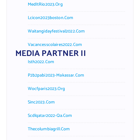
MedItRio2023.org
Lcicon2023boston.com
Waitangidayfestival2022.com
Vacancesscolaires2022.com
MEDIA PARTNER II
Isth2022.com
P2b2pabi2023-Makassar.com
Wocfparis2023.org
Sinc2023.com
Scdlqatar2022-Qa.com
Thecolumbiagrill.com