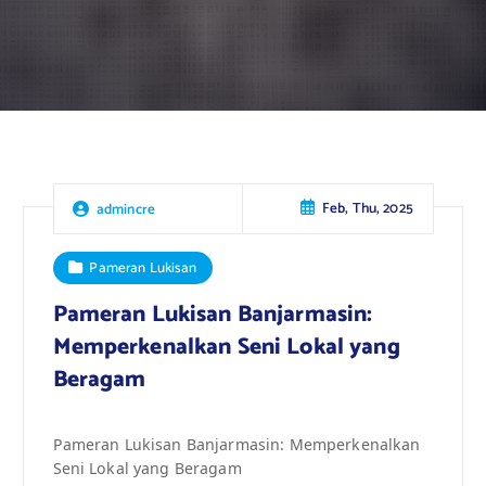
Feb, Thu, 2025
admincre
Pameran Lukisan
Pameran Lukisan Banjarmasin:
Memperkenalkan Seni Lokal yang
Beragam
Pameran Lukisan Banjarmasin: Memperkenalkan
Seni Lokal yang Beragam