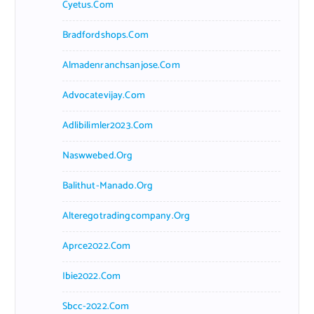
Cyetus.com
Bradfordshops.com
Almadenranchsanjose.com
Advocatevijay.com
Adlibilimler2023.com
Naswwebed.org
Balithut-Manado.org
Alteregotradingcompany.org
Aprce2022.com
Ibie2022.com
Sbcc-2022.com