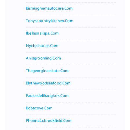
Birminghamautocare.com
Tonyscountrykitchen.com
Jbellasnailspa.com
Mychaihouse.com
Alvisgrooming.com
Thegeorginaestate.com
Blythewoodseafood.com
Paolosdelibangkok.com
Bobacove.com
Phoone24brookfield.com