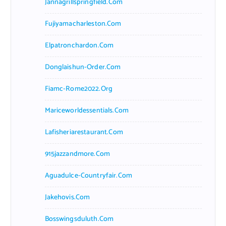
Jannagrillspringfield.com
Fujiyamacharleston.com
Elpatronchardon.com
Donglaishun-Order.com
Fiamc-Rome2022.org
Mariceworldessentials.com
Lafisheriarestaurant.com
915jazzandmore.com
Aguadulce-Countryfair.com
Jakehovis.com
Bosswingsduluth.com