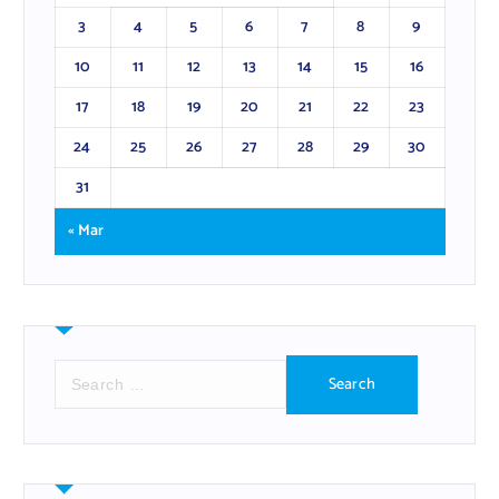
3
4
5
6
7
8
9
10
11
12
13
14
15
16
17
18
19
20
21
22
23
24
25
26
27
28
29
30
31
« Mar
S
e
a
r
c
h