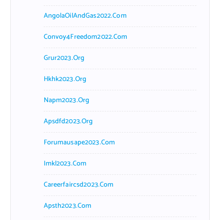
AngolaOilAndGas2022.com
Convoy4Freedom2022.com
Grur2023.org
Hkhk2023.org
Napm2023.org
Apsdfd2023.org
Forumausape2023.com
Imkl2023.com
Careerfaircsd2023.com
Apsth2023.com