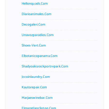
Hellonquads.com
Diarioanimales.com
Decogaleri.com
Unavozparadios.com
Shoes-Vert.com
Elbotanicopanama.com
Shadyoaksrockportrvpark.com
Jccoinlaundry.com
Kautorepair.com
Marjaeswinebar.com
Elmazatlanclinton.com