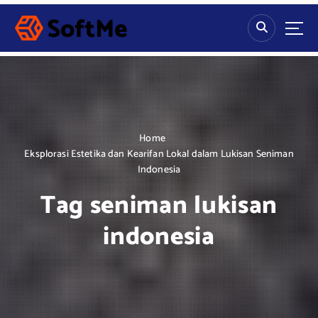
S
k
i
p
t
o
c
o
n
Home
t
Eksplorasi Estetika dan Kearifan Lokal dalam Lukisan Seniman
e
Indonesia
n
Tag seniman lukisan
t
indonesia