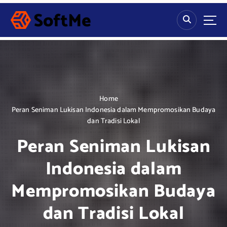
S
k
i
p
t
o
c
o
n
Home
t
Peran Seniman Lukisan Indonesia dalam Mempromosikan Budaya
e
dan Tradisi Lokal
n
Peran Seniman Lukisan
t
Indonesia dalam
Mempromosikan Budaya
dan Tradisi Lokal