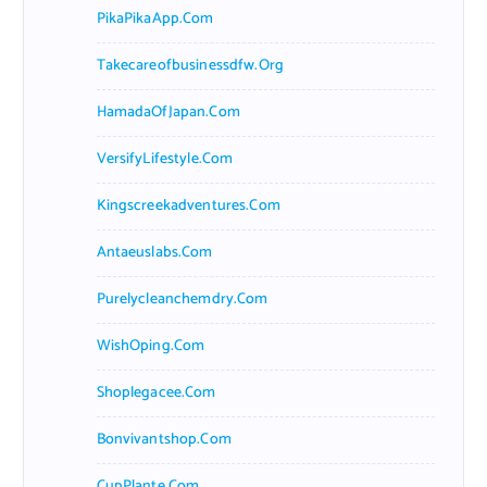
PikaPikaApp.com
Takecareofbusinessdfw.org
HamadaOfJapan.com
VersifyLifestyle.com
Kingscreekadventures.com
Antaeuslabs.com
Purelycleanchemdry.com
WishOping.com
Shoplegacee.com
Bonvivantshop.com
CupPlante.com