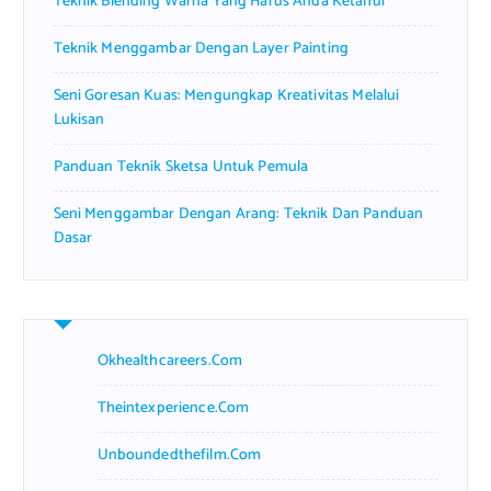
Teknik Blending Warna Yang Harus Anda Ketahui
:
Teknik Menggambar Dengan Layer Painting
Seni Goresan Kuas: Mengungkap Kreativitas Melalui
Lukisan
Panduan Teknik Sketsa Untuk Pemula
Seni Menggambar Dengan Arang: Teknik Dan Panduan
Dasar
Okhealthcareers.com
Theintexperience.com
Unboundedthefilm.com