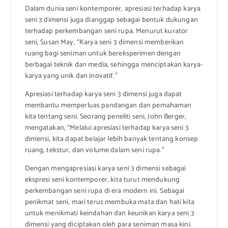
Dalam dunia seni kontemporer, apresiasi terhadap karya
seni 3 dimensi juga dianggap sebagai bentuk dukungan
terhadap perkembangan seni rupa. Menurut kurator
seni, Susan May, “Karya seni 3 dimensi memberikan
ruang bagi seniman untuk bereksperimen dengan
berbagai teknik dan media, sehingga menciptakan karya-
karya yang unik dan inovatif.”
Apresiasi terhadap karya seni 3 dimensi juga dapat
membantu memperluas pandangan dan pemahaman
kita tentang seni. Seorang peneliti seni, John Berger,
mengatakan, “Melalui apresiasi terhadap karya seni 3
dimensi, kita dapat belajar lebih banyak tentang konsep
ruang, tekstur, dan volume dalam seni rupa.”
Dengan mengapresiasi karya seni 3 dimensi sebagai
ekspresi seni kontemporer, kita turut mendukung
perkembangan seni rupa di era modern ini. Sebagai
penikmat seni, mari terus membuka mata dan hati kita
untuk menikmati keindahan dan keunikan karya seni 3
dimensi yang diciptakan oleh para seniman masa kini.