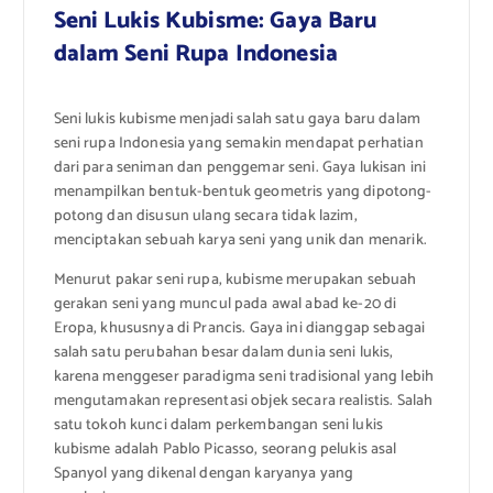
Seni Lukis Kubisme: Gaya Baru
dalam Seni Rupa Indonesia
Seni lukis kubisme menjadi salah satu gaya baru dalam
seni rupa Indonesia yang semakin mendapat perhatian
dari para seniman dan penggemar seni. Gaya lukisan ini
menampilkan bentuk-bentuk geometris yang dipotong-
potong dan disusun ulang secara tidak lazim,
menciptakan sebuah karya seni yang unik dan menarik.
Menurut pakar seni rupa, kubisme merupakan sebuah
gerakan seni yang muncul pada awal abad ke-20 di
Eropa, khususnya di Prancis. Gaya ini dianggap sebagai
salah satu perubahan besar dalam dunia seni lukis,
karena menggeser paradigma seni tradisional yang lebih
mengutamakan representasi objek secara realistis. Salah
satu tokoh kunci dalam perkembangan seni lukis
kubisme adalah Pablo Picasso, seorang pelukis asal
Spanyol yang dikenal dengan karyanya yang