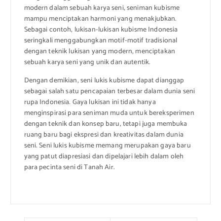
modern dalam sebuah karya seni, seniman kubisme
mampu menciptakan harmoni yang menakjubkan.
Sebagai contoh, lukisan-lukisan kubisme Indonesia
seringkali menggabungkan motif-motif tradisional
dengan teknik lukisan yang modern, menciptakan
sebuah karya seni yang unik dan autentik.
Dengan demikian, seni lukis kubisme dapat dianggap
sebagai salah satu pencapaian terbesar dalam dunia seni
rupa Indonesia. Gaya lukisan ini tidak hanya
menginspirasi para seniman muda untuk bereksperimen
dengan teknik dan konsep baru, tetapi juga membuka
ruang baru bagi ekspresi dan kreativitas dalam dunia
seni. Seni lukis kubisme memang merupakan gaya baru
yang patut diapresiasi dan dipelajari lebih dalam oleh
para pecinta seni di Tanah Air.