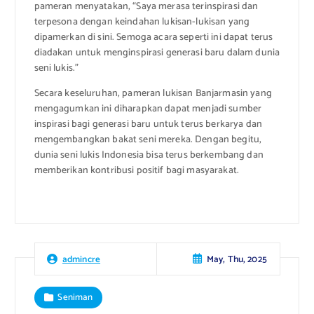
pameran menyatakan, “Saya merasa terinspirasi dan
terpesona dengan keindahan lukisan-lukisan yang
dipamerkan di sini. Semoga acara seperti ini dapat terus
diadakan untuk menginspirasi generasi baru dalam dunia
seni lukis.”
Secara keseluruhan, pameran lukisan Banjarmasin yang
mengagumkan ini diharapkan dapat menjadi sumber
inspirasi bagi generasi baru untuk terus berkarya dan
mengembangkan bakat seni mereka. Dengan begitu,
dunia seni lukis Indonesia bisa terus berkembang dan
memberikan kontribusi positif bagi masyarakat.
May, Thu, 2025
admincre
Seniman