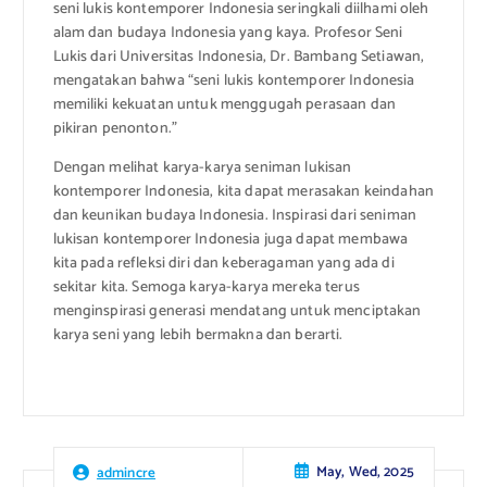
seni lukis kontemporer Indonesia seringkali diilhami oleh
alam dan budaya Indonesia yang kaya. Profesor Seni
Lukis dari Universitas Indonesia, Dr. Bambang Setiawan,
mengatakan bahwa “seni lukis kontemporer Indonesia
memiliki kekuatan untuk menggugah perasaan dan
pikiran penonton.”
Dengan melihat karya-karya seniman lukisan
kontemporer Indonesia, kita dapat merasakan keindahan
dan keunikan budaya Indonesia. Inspirasi dari seniman
lukisan kontemporer Indonesia juga dapat membawa
kita pada refleksi diri dan keberagaman yang ada di
sekitar kita. Semoga karya-karya mereka terus
menginspirasi generasi mendatang untuk menciptakan
karya seni yang lebih bermakna dan berarti.
May, Wed, 2025
admincre