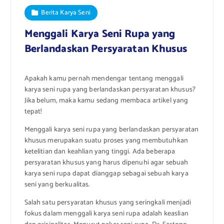
Berita Karya Seni
Menggali Karya Seni Rupa yang
Berlandaskan Persyaratan Khusus
Apakah kamu pernah mendengar tentang menggali
karya seni rupa yang berlandaskan persyaratan khusus?
Jika belum, maka kamu sedang membaca artikel yang
tepat!
Menggali karya seni rupa yang berlandaskan persyaratan
khusus merupakan suatu proses yang membutuhkan
ketelitian dan keahlian yang tinggi. Ada beberapa
persyaratan khusus yang harus dipenuhi agar sebuah
karya seni rupa dapat dianggap sebagai sebuah karya
seni yang berkualitas.
Salah satu persyaratan khusus yang seringkali menjadi
fokus dalam menggali karya seni rupa adalah keaslian