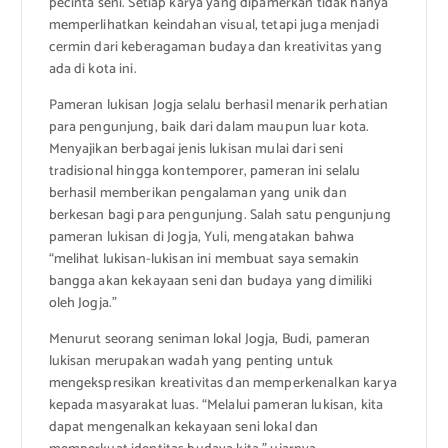
pecinta seni. Setiap karya yang dipamerkan tidak hanya
memperlihatkan keindahan visual, tetapi juga menjadi
cermin dari keberagaman budaya dan kreativitas yang
ada di kota ini.
Pameran lukisan Jogja selalu berhasil menarik perhatian
para pengunjung, baik dari dalam maupun luar kota.
Menyajikan berbagai jenis lukisan mulai dari seni
tradisional hingga kontemporer, pameran ini selalu
berhasil memberikan pengalaman yang unik dan
berkesan bagi para pengunjung. Salah satu pengunjung
pameran lukisan di Jogja, Yuli, mengatakan bahwa
“melihat lukisan-lukisan ini membuat saya semakin
bangga akan kekayaan seni dan budaya yang dimiliki
oleh Jogja.”
Menurut seorang seniman lokal Jogja, Budi, pameran
lukisan merupakan wadah yang penting untuk
mengekspresikan kreativitas dan memperkenalkan karya
kepada masyarakat luas. “Melalui pameran lukisan, kita
dapat mengenalkan kekayaan seni lokal dan