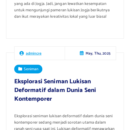
yang ada di Jogja. Jadi, jangan lewatkan kesempatan
untuk mengunjungi pameran lukisan Jogja berikutnya
dan ikut merayakan kreativitas lokal yang luar biasa!
May, Thu, 2025
admincre
Seniman
Eksplorasi Seniman Lukisan
Deformatif dalam Dunia Seni
Kontemporer
Eksplorasi seniman lukisan deformatif dalam dunia seni
kontemporer sedang menjadi sorotan utama dalam
ranah seni rupa saat ini. Lukisan deformatif menawarkan