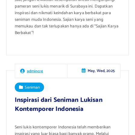
pameran seni lukis menarik di Surabaya ini. Dapatkan
inspirasi dan nikmati keindahan karya berbakat para
seniman muda Indonesia. Sajian karya seni yang
memukau dan tak terlupakan hanya ada di “Sajian Karya
Berbakat”!
May, Wed, 2025
admincre
Seniman
Inspirasi dari Seniman Lukisan
Kontemporer Indonesia
Seni lukis kontemporer Indonesia telah memberikan
inspirasi yang luar biasa bagi banyak orang. Melalui