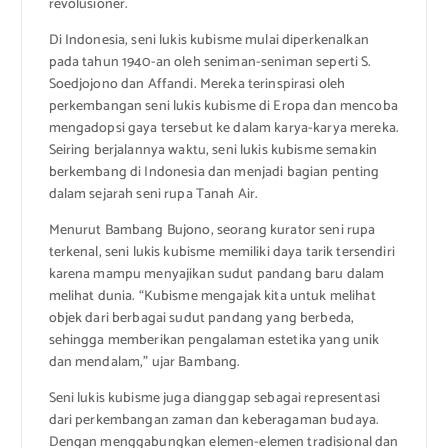
revolusioner.
Di Indonesia, seni lukis kubisme mulai diperkenalkan
pada tahun 1940-an oleh seniman-seniman seperti S.
Soedjojono dan Affandi. Mereka terinspirasi oleh
perkembangan seni lukis kubisme di Eropa dan mencoba
mengadopsi gaya tersebut ke dalam karya-karya mereka.
Seiring berjalannya waktu, seni lukis kubisme semakin
berkembang di Indonesia dan menjadi bagian penting
dalam sejarah seni rupa Tanah Air.
Menurut Bambang Bujono, seorang kurator seni rupa
terkenal, seni lukis kubisme memiliki daya tarik tersendiri
karena mampu menyajikan sudut pandang baru dalam
melihat dunia. “Kubisme mengajak kita untuk melihat
objek dari berbagai sudut pandang yang berbeda,
sehingga memberikan pengalaman estetika yang unik
dan mendalam,” ujar Bambang.
Seni lukis kubisme juga dianggap sebagai representasi
dari perkembangan zaman dan keberagaman budaya.
Dengan menggabungkan elemen-elemen tradisional dan