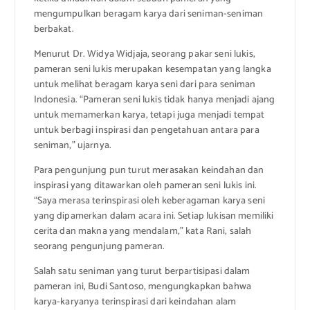
mengumpulkan beragam karya dari seniman-seniman
berbakat.
Menurut Dr. Widya Widjaja, seorang pakar seni lukis,
pameran seni lukis merupakan kesempatan yang langka
untuk melihat beragam karya seni dari para seniman
Indonesia. “Pameran seni lukis tidak hanya menjadi ajang
untuk memamerkan karya, tetapi juga menjadi tempat
untuk berbagi inspirasi dan pengetahuan antara para
seniman,” ujarnya.
Para pengunjung pun turut merasakan keindahan dan
inspirasi yang ditawarkan oleh pameran seni lukis ini.
“Saya merasa terinspirasi oleh keberagaman karya seni
yang dipamerkan dalam acara ini. Setiap lukisan memiliki
cerita dan makna yang mendalam,” kata Rani, salah
seorang pengunjung pameran.
Salah satu seniman yang turut berpartisipasi dalam
pameran ini, Budi Santoso, mengungkapkan bahwa
karya-karyanya terinspirasi dari keindahan alam