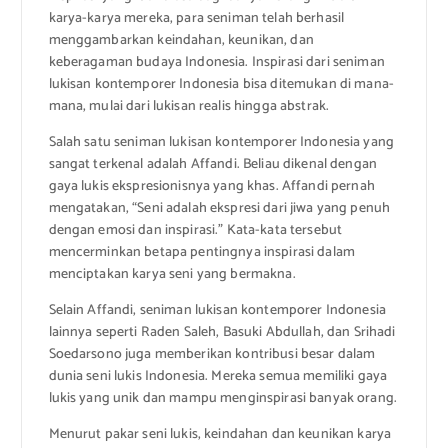
karya-karya mereka, para seniman telah berhasil
menggambarkan keindahan, keunikan, dan
keberagaman budaya Indonesia. Inspirasi dari seniman
lukisan kontemporer Indonesia bisa ditemukan di mana-
mana, mulai dari lukisan realis hingga abstrak.
Salah satu seniman lukisan kontemporer Indonesia yang
sangat terkenal adalah Affandi. Beliau dikenal dengan
gaya lukis ekspresionisnya yang khas. Affandi pernah
mengatakan, “Seni adalah ekspresi dari jiwa yang penuh
dengan emosi dan inspirasi.” Kata-kata tersebut
mencerminkan betapa pentingnya inspirasi dalam
menciptakan karya seni yang bermakna.
Selain Affandi, seniman lukisan kontemporer Indonesia
lainnya seperti Raden Saleh, Basuki Abdullah, dan Srihadi
Soedarsono juga memberikan kontribusi besar dalam
dunia seni lukis Indonesia. Mereka semua memiliki gaya
lukis yang unik dan mampu menginspirasi banyak orang.
Menurut pakar seni lukis, keindahan dan keunikan karya