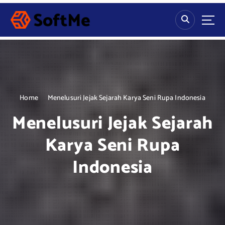
S
k
i
p
t
o
c
o
n
Home
Menelusuri Jejak Sejarah Karya Seni Rupa Indonesia
t
Menelusuri Jejak Sejarah
e
n
Karya Seni Rupa
t
Indonesia