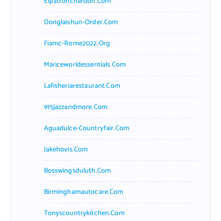
Elpatronchardon.com
Donglaishun-Order.com
Fiamc-Rome2022.org
Mariceworldessentials.com
Lafisheriarestaurant.com
915jazzandmore.com
Aguadulce-Countryfair.com
Jakehovis.com
Bosswingsduluth.com
Birminghamautocare.com
Tonyscountrykitchen.com