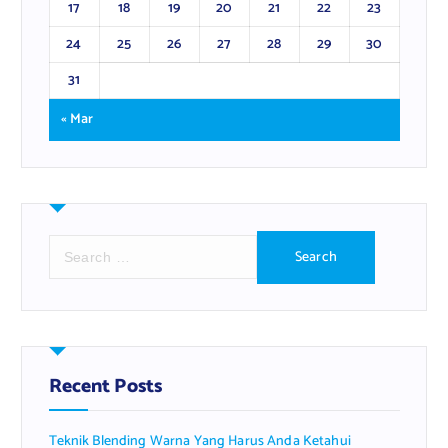
17
18
19
20
21
22
23
24
25
26
27
28
29
30
31
« Mar
S
e
a
r
c
h
f
Recent Posts
o
r
Teknik Blending Warna Yang Harus Anda Ketahui
: