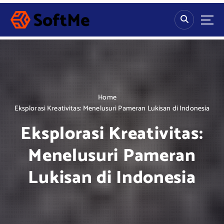
S
k
i
p
t
o
c
o
n
Home
t
Eksplorasi Kreativitas: Menelusuri Pameran Lukisan di Indonesia
e
Eksplorasi Kreativitas:
n
t
Menelusuri Pameran
Lukisan di Indonesia