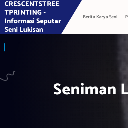
CRESCENTSTREE
S
k
TPRINTING -
Berita Karya Seni
P
i
Informasi Seputar
p
Seni Lukisan
t
o
c
o
n
t
e
Seniman L
n
t