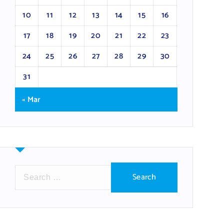
10
11
12
13
14
15
16
17
18
19
20
21
22
23
24
25
26
27
28
29
30
31
« Mar
S
e
a
r
c