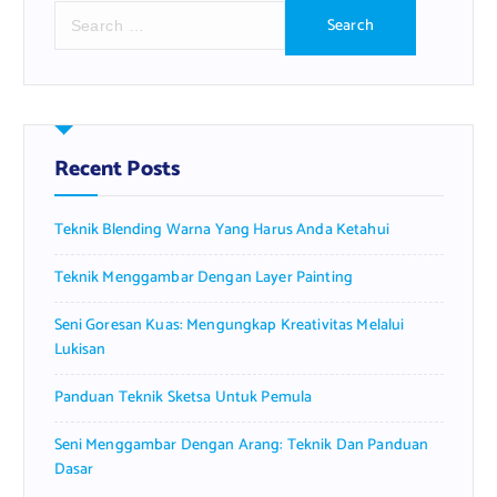
S
e
a
r
c
h
f
Recent Posts
o
r
Teknik Blending Warna Yang Harus Anda Ketahui
:
Teknik Menggambar Dengan Layer Painting
Seni Goresan Kuas: Mengungkap Kreativitas Melalui
Lukisan
Panduan Teknik Sketsa Untuk Pemula
Seni Menggambar Dengan Arang: Teknik Dan Panduan
Dasar