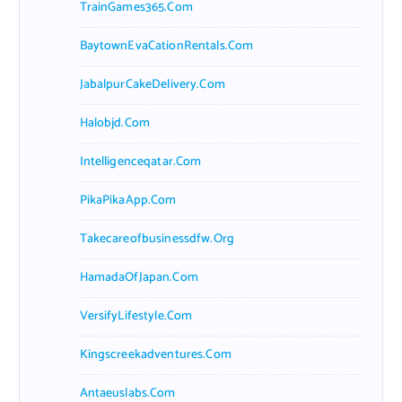
TrainGames365.com
BaytownEvaCationRentals.com
JabalpurCakeDelivery.com
Halobjd.com
Intelligenceqatar.com
PikaPikaApp.com
Takecareofbusinessdfw.org
HamadaOfJapan.com
VersifyLifestyle.com
Kingscreekadventures.com
Antaeuslabs.com