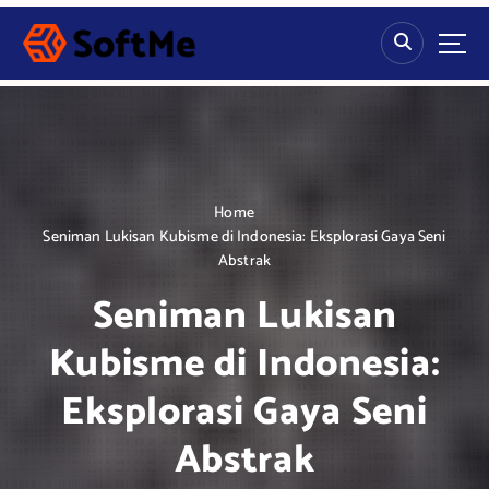
S
k
i
p
t
o
c
o
n
Home
t
Seniman Lukisan Kubisme di Indonesia: Eksplorasi Gaya Seni
e
Abstrak
n
Seniman Lukisan
t
Kubisme di Indonesia:
Eksplorasi Gaya Seni
Abstrak