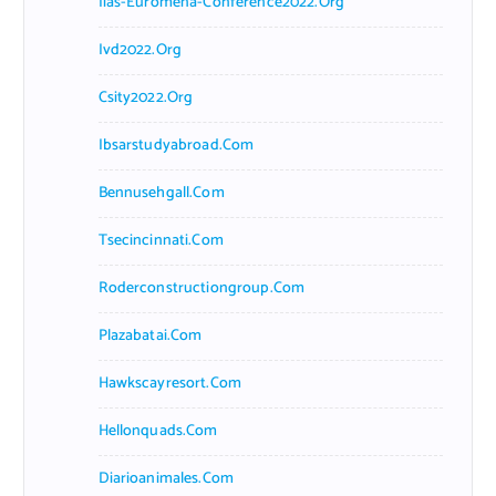
Iias-Euromena-Conference2022.org
Ivd2022.org
Csity2022.org
Ibsarstudyabroad.com
Bennusehgall.com
Tsecincinnati.com
Roderconstructiongroup.com
Plazabatai.com
Hawkscayresort.com
Hellonquads.com
Diarioanimales.com