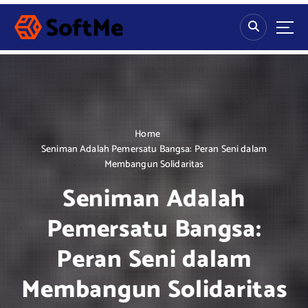
S
k
i
p
t
o
c
o
n
Home
t
Seniman Adalah Pemersatu Bangsa: Peran Seni dalam
e
Membangun Solidaritas
n
Seniman Adalah
t
Pemersatu Bangsa:
Peran Seni dalam
Membangun Solidaritas