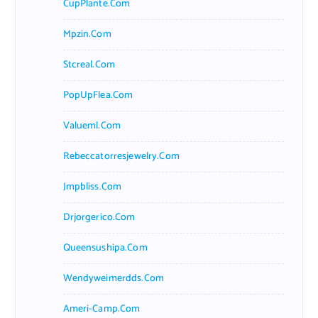
CupPlante.com
Mpzin.com
Stcreal.com
PopUpFlea.com
Valueml.com
Rebeccatorresjewelry.com
Jmpbliss.com
Drjorgerico.com
Queensushipa.com
Wendyweimerdds.com
Ameri-Camp.com