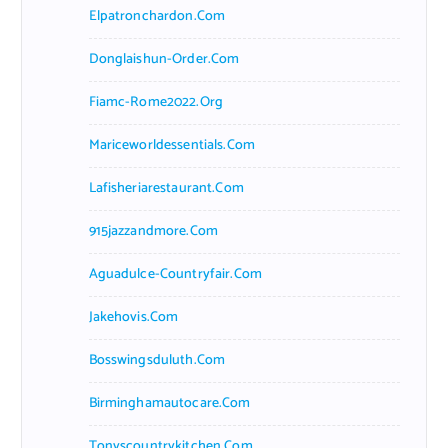
Elpatronchardon.com
Donglaishun-Order.com
Fiamc-Rome2022.org
Mariceworldessentials.com
Lafisheriarestaurant.com
915jazzandmore.com
Aguadulce-Countryfair.com
Jakehovis.com
Bosswingsduluth.com
Birminghamautocare.com
Tonyscountrykitchen.com