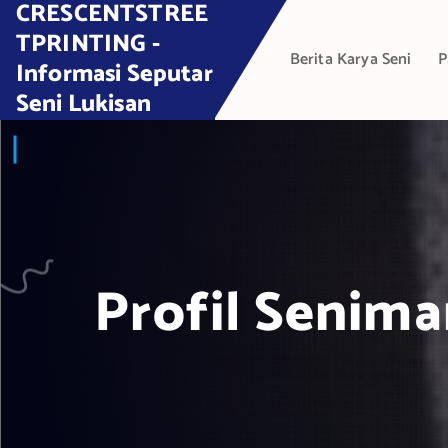
CRESCENTSTREE
S
k
TPRINTING -
Berita Karya Seni
P
i
Informasi Seputar
p
Seni Lukisan
t
o
c
o
n
t
e
Profil Senima
n
t