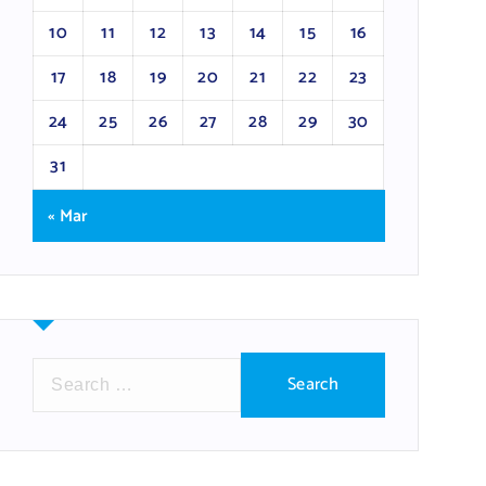
10
11
12
13
14
15
16
17
18
19
20
21
22
23
24
25
26
27
28
29
30
31
« Mar
S
e
a
r
c