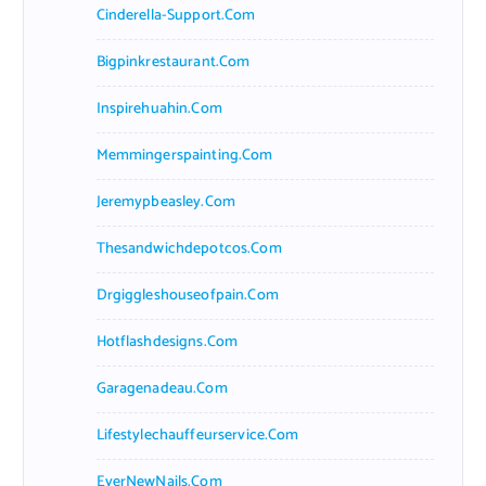
Cinderella-Support.com
Bigpinkrestaurant.com
Inspirehuahin.com
Memmingerspainting.com
Jeremypbeasley.com
Thesandwichdepotcos.com
Drgiggleshouseofpain.com
Hotflashdesigns.com
Garagenadeau.com
Lifestylechauffeurservice.com
EverNewNails.com