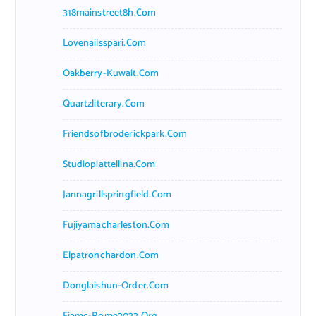
318mainstreet8h.com
Lovenailsspari.com
Oakberry-Kuwait.com
Quartzliterary.com
Friendsofbroderickpark.com
Studiopiattellina.com
Jannagrillspringfield.com
Fujiyamacharleston.com
Elpatronchardon.com
Donglaishun-Order.com