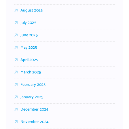
August 2025
July 2025
June 2025
May 2025
April 2025
March 2025
February 2025
January 2025
December 2024
November 2024