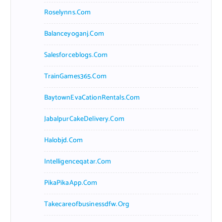
Roselynns.com
Balanceyoganj.com
Salesforceblogs.com
TrainGames365.com
BaytownEvaCationRentals.com
JabalpurCakeDelivery.com
Halobjd.com
Intelligenceqatar.com
PikaPikaApp.com
Takecareofbusinessdfw.org