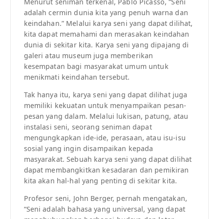
Menurut seniman terkenal, Pablo Picasso, “Seni
adalah cermin dunia kita yang penuh warna dan
keindahan.” Melalui karya seni yang dapat dilihat,
kita dapat memahami dan merasakan keindahan
dunia di sekitar kita. Karya seni yang dipajang di
galeri atau museum juga memberikan
kesempatan bagi masyarakat umum untuk
menikmati keindahan tersebut.
Tak hanya itu, karya seni yang dapat dilihat juga
memiliki kekuatan untuk menyampaikan pesan-
pesan yang dalam. Melalui lukisan, patung, atau
instalasi seni, seorang seniman dapat
mengungkapkan ide-ide, perasaan, atau isu-isu
sosial yang ingin disampaikan kepada
masyarakat. Sebuah karya seni yang dapat dilihat
dapat membangkitkan kesadaran dan pemikiran
kita akan hal-hal yang penting di sekitar kita.
Profesor seni, John Berger, pernah mengatakan,
“Seni adalah bahasa yang universal, yang dapat