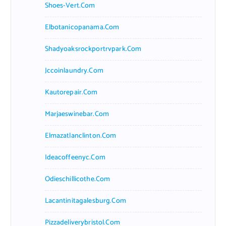
Shoes-Vert.com
Elbotanicopanama.com
Shadyoaksrockportrvpark.com
Jccoinlaundry.com
Kautorepair.com
Marjaeswinebar.com
Elmazatlanclinton.com
Ideacoffeenyc.com
Odieschillicothe.com
Lacantinitagalesburg.com
Pizzadeliverybristol.com