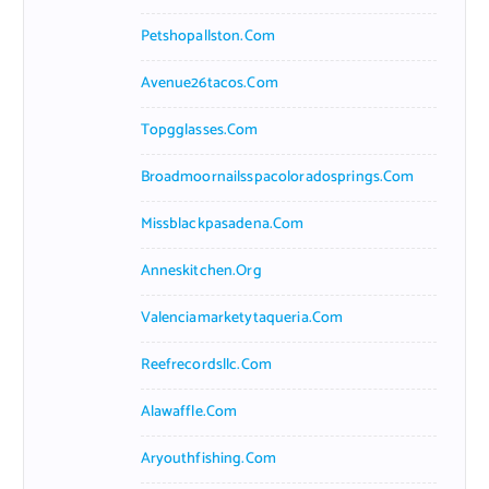
Petshopallston.com
Avenue26tacos.com
Topgglasses.com
Broadmoornailsspacoloradosprings.com
Missblackpasadena.com
Anneskitchen.org
Valenciamarketytaqueria.com
Reefrecordsllc.com
Alawaffle.com
Aryouthfishing.com