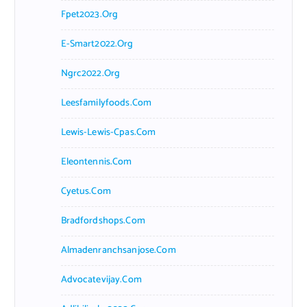
Fpet2023.org
E-Smart2022.org
Ngrc2022.org
Leesfamilyfoods.com
Lewis-Lewis-Cpas.com
Eleontennis.com
Cyetus.com
Bradfordshops.com
Almadenranchsanjose.com
Advocatevijay.com