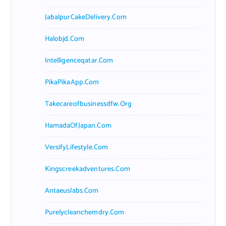
JabalpurCakeDelivery.com
Halobjd.com
Intelligenceqatar.com
PikaPikaApp.com
Takecareofbusinessdfw.org
HamadaOfJapan.com
VersifyLifestyle.com
Kingscreekadventures.com
Antaeuslabs.com
Purelycleanchemdry.com