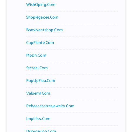
WishOping.com
Shoplegacee.com
Bonvivantshop.com
CupPlante.com
Mpzin.com
Stcreal.com
PopUpFlea.com
Valueml.com
Rebeccatorresjewelry.com
Jmpbliss.com
Drjorgerico.com