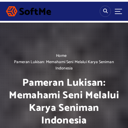
S
k
i
p
t
o
c
o
n
Home
t
Pameran Lukisan: Memahami Seni Melalui Karya Seniman
e
Indonesia
n
Pameran Lukisan:
t
Memahami Seni Melalui
Karya Seniman
Indonesia