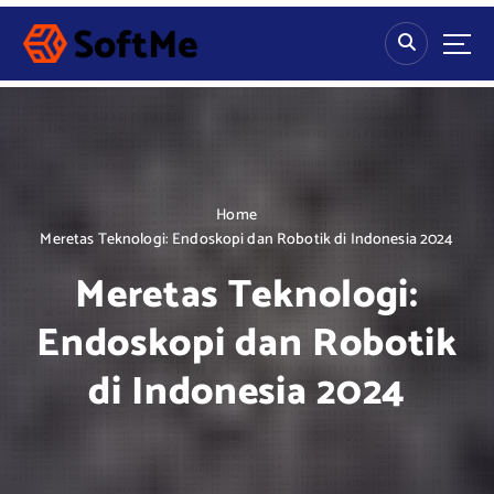
S
k
i
p
t
o
c
o
n
Home
t
Meretas Teknologi: Endoskopi dan Robotik di Indonesia 2024
e
Meretas Teknologi:
n
t
Endoskopi dan Robotik
di Indonesia 2024