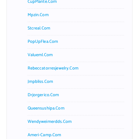
CupPlante.com
Mpzin.com
Stcreal.com
PopUpFlea.com
Valueml.com
Rebeccatorresjewelry.com
Jmpbliss.com
Drjorgerico.com
Queensushipa.com
Wendyweimerdds.com
Ameri-Camp.com