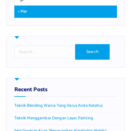
31
« Mar
S
e
a
r
c
h
f
Recent Posts
o
r
Teknik Blending Warna Yang Harus Anda Ketahui
:
Teknik Menggambar Dengan Layer Painting
Seni Goresan Kuas: Mengungkap Kreativitas Melalui