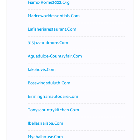
Fiamc-Rome2022.org
Mariceworldessentials.com
Lafisheriarestaurant.com
915jazzandmore.com
Aguadulce-Countryfair.com
Jakehovis.com
Bosswingsduluth.com
Birminghamautocare.com
Tonyscountrykitchen.com
Jbellasnailspa.com
Mychaihouse.com