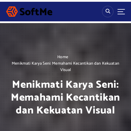
S
k
i
p
t
o
c
o
n
Home
t
Menikmati Karya Seni: Memahami Kecantikan dan Kekuatan
e
Visual
n
Menikmati Karya Seni:
t
Memahami Kecantikan
dan Kekuatan Visual