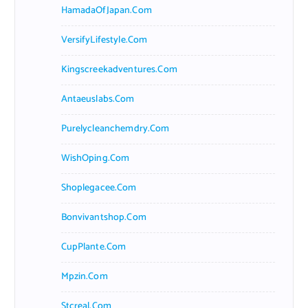
HamadaOfJapan.com
VersifyLifestyle.com
Kingscreekadventures.com
Antaeuslabs.com
Purelycleanchemdry.com
WishOping.com
Shoplegacee.com
Bonvivantshop.com
CupPlante.com
Mpzin.com
Stcreal.com