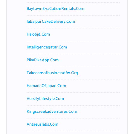
BaytownEvaCationRentals.com
JabalpurCakeDelivery.com
Halobjd.com
Intelligenceqatar.com
PikaPikaApp.com
Takecareofbusinessdfw.org
HamadaOfJapan.com
VersifyLifestyle.com
Kingscreekadventures.com
Antaeuslabs.com