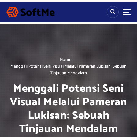
S
k
i
p
t
o
c
o
n
Home
t
Menggali Potensi Seni Visual Melalui Pameran Lukisan: Sebuah
e
Tinjauan Mendalam
n
Menggali Potensi Seni
t
Visual Melalui Pameran
Lukisan: Sebuah
Tinjauan Mendalam