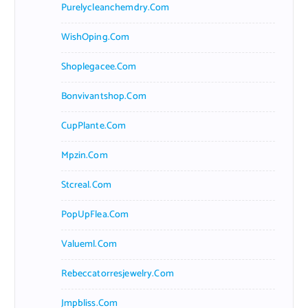
Purelycleanchemdry.com
WishOping.com
Shoplegacee.com
Bonvivantshop.com
CupPlante.com
Mpzin.com
Stcreal.com
PopUpFlea.com
Valueml.com
Rebeccatorresjewelry.com
Jmpbliss.com