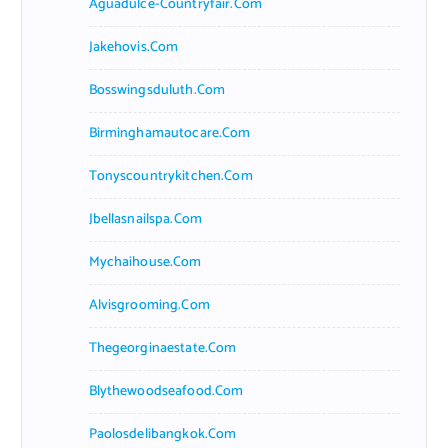
Aguadulce-Countryfair.com
Jakehovis.com
Bosswingsduluth.com
Birminghamautocare.com
Tonyscountrykitchen.com
Jbellasnailspa.com
Mychaihouse.com
Alvisgrooming.com
Thegeorginaestate.com
Blythewoodseafood.com
Paolosdelibangkok.com