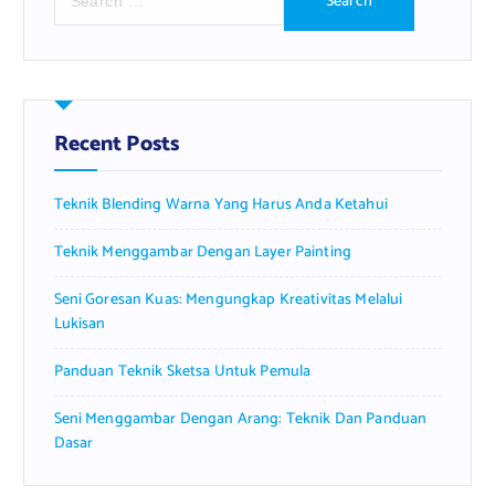
e
a
r
c
h
f
Recent Posts
o
r
Teknik Blending Warna Yang Harus Anda Ketahui
:
Teknik Menggambar Dengan Layer Painting
Seni Goresan Kuas: Mengungkap Kreativitas Melalui
Lukisan
Panduan Teknik Sketsa Untuk Pemula
Seni Menggambar Dengan Arang: Teknik Dan Panduan
Dasar