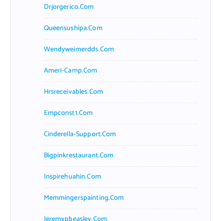
Drjorgerico.com
Queensushipa.com
Wendyweimerdds.com
Ameri-Camp.com
Hrsreceivables.com
Empconst1.com
Cinderella-Support.com
Bigpinkrestaurant.com
Inspirehuahin.com
Memmingerspainting.com
Jeremypbeasley.com