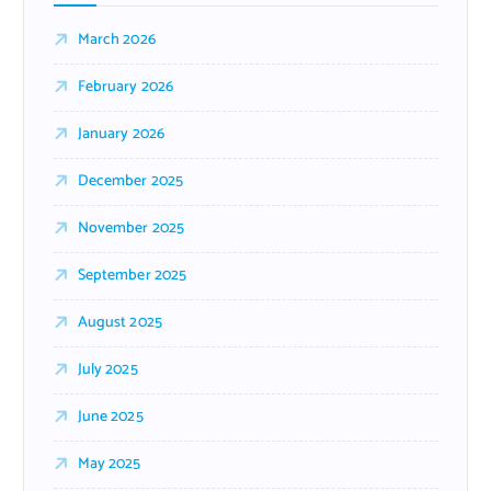
March 2026
February 2026
January 2026
December 2025
November 2025
September 2025
August 2025
July 2025
June 2025
May 2025