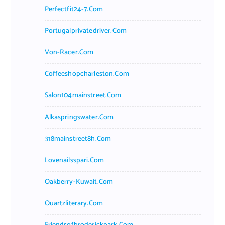
Perfectfit24-7.com
Portugalprivatedriver.com
Von-Racer.com
Coffeeshopcharleston.com
Salon104mainstreet.com
Alkaspringswater.com
318mainstreet8h.com
Lovenailsspari.com
Oakberry-Kuwait.com
Quartzliterary.com