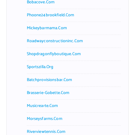
Bobacove.com
Phoone24brookfield.com
Mickeybarmama.com
Roadwayconstructioninc.com
Shopdragonflyboutique.com
Sportszilla.org
Batchprovisionsbar.com
Brasserie-Gobette.com
Musicrearte.com
Morseysfarms.com
Riverviewtennis.com