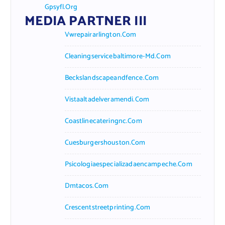
Gpsyfl.org
MEDIA PARTNER III
Vwrepairarlington.com
Cleaningservicebaltimore-Md.com
Beckslandscapeandfence.com
Vistaaltadelveramendi.com
Coastlinecateringnc.com
Cuesburgershouston.com
Psicologiaespecializadaencampeche.com
Dmtacos.com
Crescentstreetprinting.com