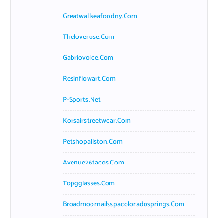
Greatwallseafoodny.com
Theloverose.com
Gabriovoice.com
Resinflowart.com
P-Sports.net
Korsairstreetwear.com
Petshopallston.com
Avenue26tacos.com
Topgglasses.com
Broadmoornailsspacoloradosprings.com