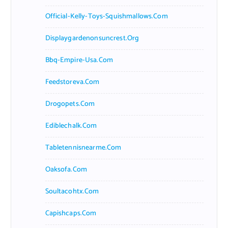
Official-Kelly-Toys-Squishmallows.com
Displaygardenonsuncrest.org
Bbq-Empire-Usa.com
Feedstoreva.com
Drogopets.com
Ediblechalk.com
Tabletennisnearme.com
Oaksofa.com
Soultacohtx.com
Capishcaps.com