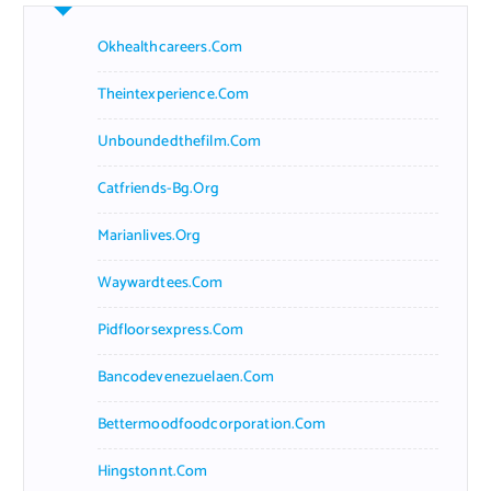
Okhealthcareers.com
Theintexperience.com
Unboundedthefilm.com
Catfriends-Bg.org
Marianlives.org
Waywardtees.com
Pidfloorsexpress.com
Bancodevenezuelaen.com
Bettermoodfoodcorporation.com
Hingstonnt.com