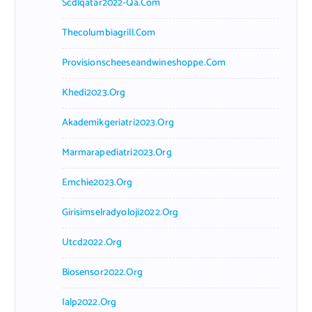
Scdlqatar2022-Qa.com
Thecolumbiagrill.com
Provisionscheeseandwineshoppe.com
Khedi2023.org
Akademikgeriatri2023.org
Marmarapediatri2023.org
Emchie2023.org
Girisimselradyoloji2022.org
Utcd2022.org
Biosensor2022.org
Ialp2022.org