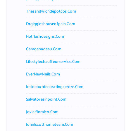
Thesandwichdepotcos.com
Drgiggleshouseofpain.com
Hotflashdesigns.com
Garagenadeau.com
Lifestylechauffeurservice.com
EverNewNails.com
Insideoutdecoratingcentre.com
Salvatoresinpoint.com
Jovialfloralco.com
Johnlscotthometeam.com