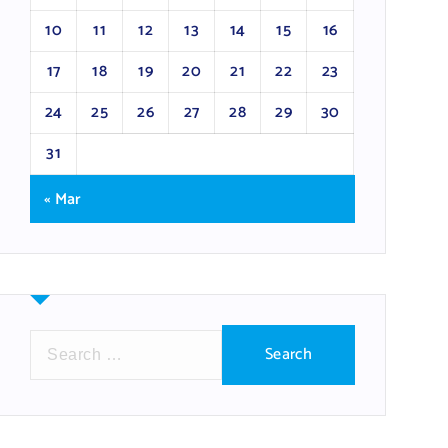
10
11
12
13
14
15
16
17
18
19
20
21
22
23
24
25
26
27
28
29
30
31
« Mar
S
e
a
r
c