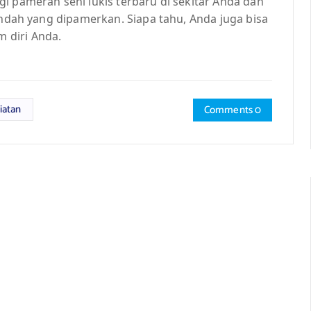
i pameran seni lukis terbaru di sekitar Anda dan
indah yang dipamerkan. Siapa tahu, Anda juga bisa
 diri Anda.
iatan
Comments 0