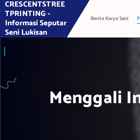
CRESCENTSTREE
S
k
TPRINTING -
Berita Karya Seni
P
i
Informasi Seputar
p
Seni Lukisan
t
o
c
o
n
t
e
Menggali In
n
t