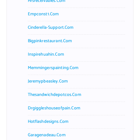
Hrsreceivables.com
Empconst1.com
Cinderella-Support.com
Bigpinkrestaurant.com
Inspirehuahin.com
Memmingerspainting.com
Jeremypbeasley.com
Thesandwichdepotcos.com
Drgiggleshouseofpain.com
Hotflashdesigns.com
Garagenadeau.com