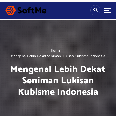
S
k
i
p
t
o
c
o
n
Home
t
Mengenal Lebih Dekat Seniman Lukisan Kubisme Indonesia
e
Mengenal Lebih Dekat
n
t
Seniman Lukisan
Kubisme Indonesia