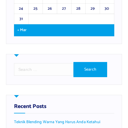
24
25
26
27
28
29
30
31
« Mar
S
e
a
r
c
h
f
Recent Posts
o
r
Teknik Blending Warna Yang Harus Anda Ketahui
: