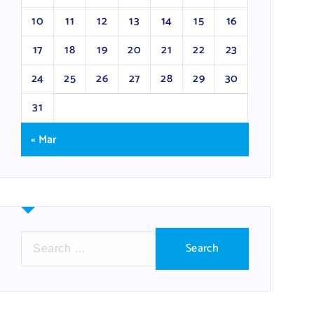
10
11
12
13
14
15
16
17
18
19
20
21
22
23
24
25
26
27
28
29
30
31
« Mar
S
e
a
r
c