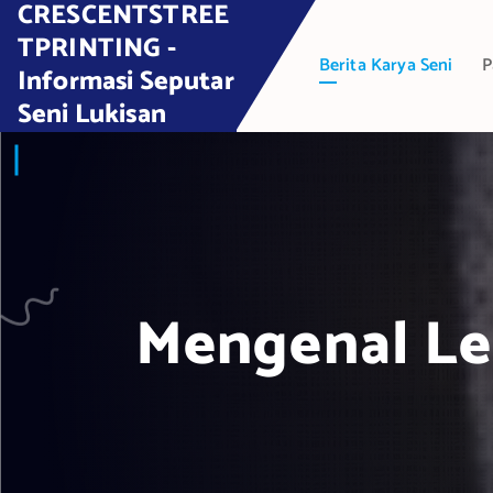
CRESCENTSTREE
S
k
TPRINTING -
Berita Karya Seni
P
i
Informasi Seputar
p
Seni Lukisan
t
o
c
o
n
t
e
Mengenal Le
n
t