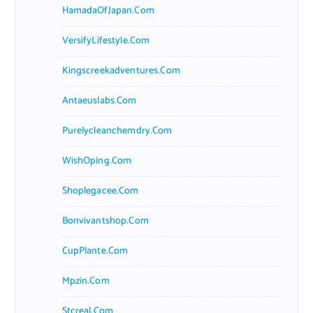
HamadaOfJapan.com
VersifyLifestyle.com
Kingscreekadventures.com
Antaeuslabs.com
Purelycleanchemdry.com
WishOping.com
Shoplegacee.com
Bonvivantshop.com
CupPlante.com
Mpzin.com
Stcreal.com