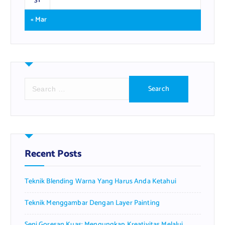
31
« Mar
S
e
a
r
c
h
f
Recent Posts
o
r
Teknik Blending Warna Yang Harus Anda Ketahui
:
Teknik Menggambar Dengan Layer Painting
Seni Goresan Kuas: Mengungkap Kreativitas Melalui