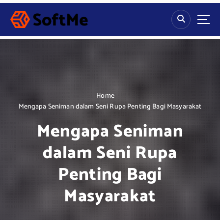
S
k
i
p
t
o
c
o
n
Home
t
Mengapa Seniman dalam Seni Rupa Penting Bagi Masyarakat
e
Mengapa Seniman
n
t
dalam Seni Rupa
Penting Bagi
Masyarakat