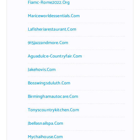
Fiamc-Rome2022.org
Mariceworldessentials.com
Lafisheriarestaurant.com
915jazzandmore.com
Aguadulce-Countryfair.com
Jakehovis.com
Bosswingsduluth.com
Birminghamautocare.com
Tonyscountrykitchen.com
Jbellasnailspa.com
Mychaihouse.com