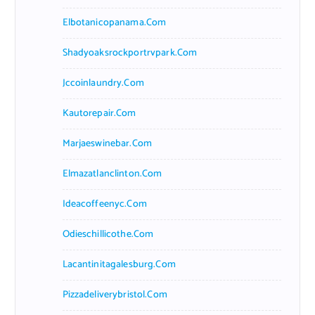
Elbotanicopanama.com
Shadyoaksrockportrvpark.com
Jccoinlaundry.com
Kautorepair.com
Marjaeswinebar.com
Elmazatlanclinton.com
Ideacoffeenyc.com
Odieschillicothe.com
Lacantinitagalesburg.com
Pizzadeliverybristol.com