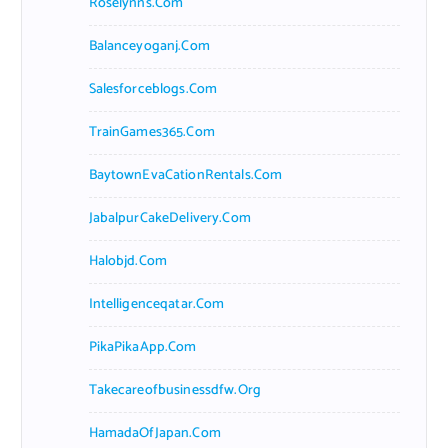
Roselynns.com
Balanceyoganj.com
Salesforceblogs.com
TrainGames365.com
BaytownEvaCationRentals.com
JabalpurCakeDelivery.com
Halobjd.com
Intelligenceqatar.com
PikaPikaApp.com
Takecareofbusinessdfw.org
HamadaOfJapan.com