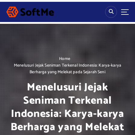
S
k
i
p
t
o
c
o
n
Home
t
Menelusuri Jejak Seniman Terkenal Indonesia: Karya-karya
e
Berharga yang Melekat pada Sejarah Seni
n
Menelusuri Jejak
t
Seniman Terkenal
Indonesia: Karya-karya
Berharga yang Melekat