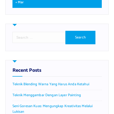
« Mar
S
e
a
r
c
h
f
Recent Posts
o
r
Teknik Blending Warna Yang Harus Anda Ketahui
:
Teknik Menggambar Dengan Layer Painting
Seni Goresan Kuas: Mengungkap Kreativitas Melalui
Lukisan