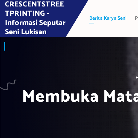
CRESCENTSTREE
S
k
TPRINTING -
Berita Karya Seni
P
i
Informasi Seputar
p
Seni Lukisan
t
o
c
o
n
t
e
Membuka Mata 
n
t