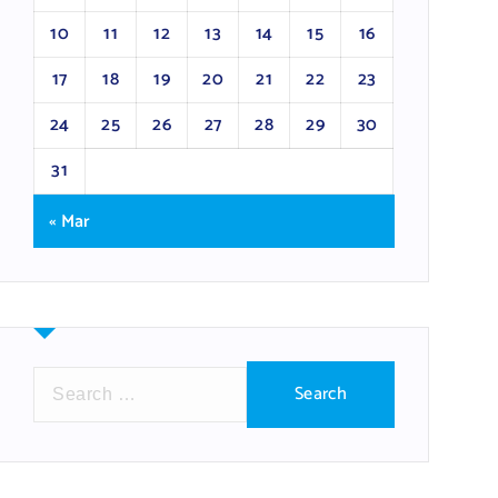
10
11
12
13
14
15
16
17
18
19
20
21
22
23
24
25
26
27
28
29
30
31
« Mar
S
e
a
r
c