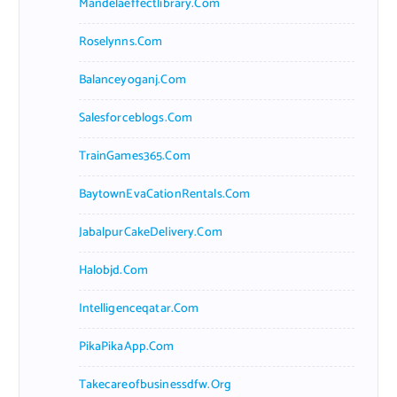
Mandelaeffectlibrary.com
Roselynns.com
Balanceyoganj.com
Salesforceblogs.com
TrainGames365.com
BaytownEvaCationRentals.com
JabalpurCakeDelivery.com
Halobjd.com
Intelligenceqatar.com
PikaPikaApp.com
Takecareofbusinessdfw.org