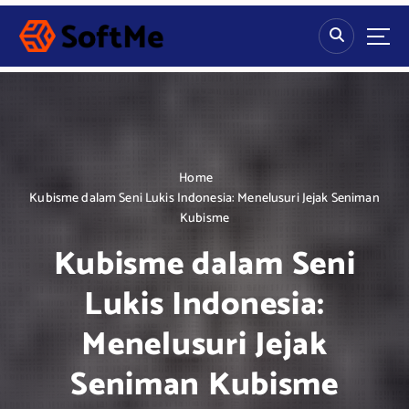
S
k
i
p
t
o
c
o
n
Home
t
Kubisme dalam Seni Lukis Indonesia: Menelusuri Jejak Seniman
e
Kubisme
n
Kubisme dalam Seni
t
Lukis Indonesia:
Menelusuri Jejak
Seniman Kubisme