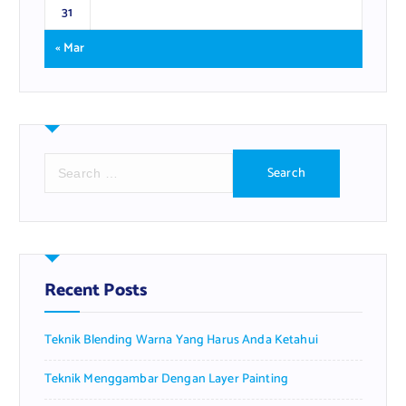
31
« Mar
S
e
a
r
c
h
f
Recent Posts
o
r
Teknik Blending Warna Yang Harus Anda Ketahui
:
Teknik Menggambar Dengan Layer Painting