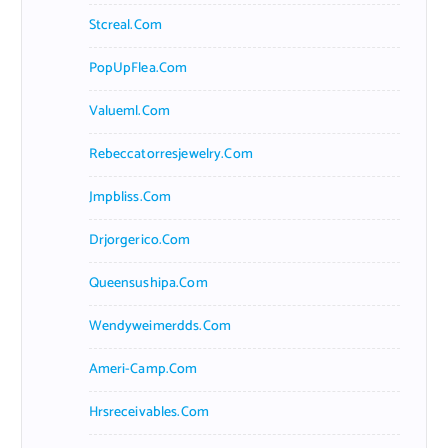
Stcreal.com
PopUpFlea.com
Valueml.com
Rebeccatorresjewelry.com
Jmpbliss.com
Drjorgerico.com
Queensushipa.com
Wendyweimerdds.com
Ameri-Camp.com
Hrsreceivables.com