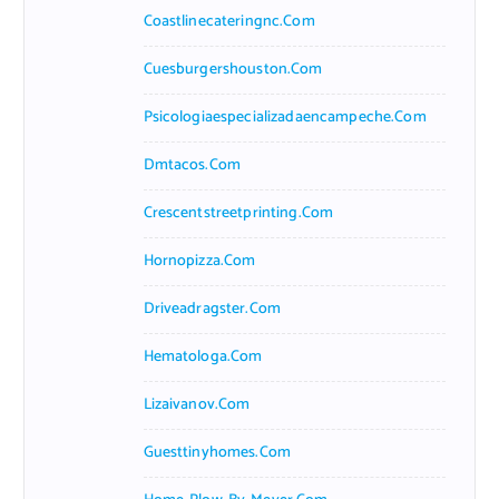
Coastlinecateringnc.com
Cuesburgershouston.com
Psicologiaespecializadaencampeche.com
Dmtacos.com
Crescentstreetprinting.com
Hornopizza.com
Driveadragster.com
Hematologa.com
Lizaivanov.com
Guesttinyhomes.com