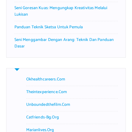
Seni Goresan Kuas: Mengungkap Kreativitas Melalui
Lukisan
Panduan Teknik Sketsa Untuk Pemula
Seni Menggambar Dengan Arang: Teknik Dan Panduan
Dasar
Okhealthcareers.com
Theintexperience.com
Unboundedthefilm.com
Catfriends-Bg.org
Marianlives.org