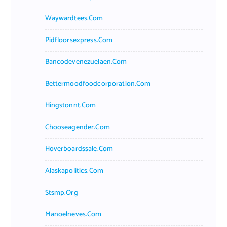
Waywardtees.com
Pidfloorsexpress.com
Bancodevenezuelaen.com
Bettermoodfoodcorporation.com
Hingstonnt.com
Chooseagender.com
Hoverboardssale.com
Alaskapolitics.com
Stsmp.org
Manoelneves.com