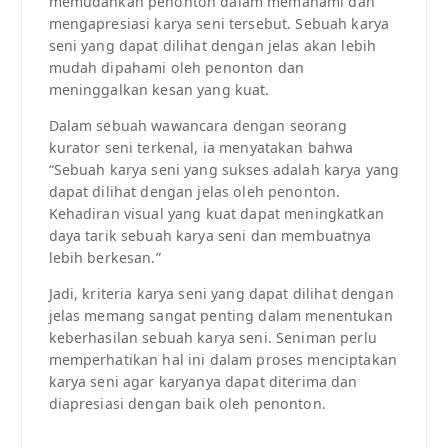
memudahkan penonton dalam memahami dan
mengapresiasi karya seni tersebut. Sebuah karya
seni yang dapat dilihat dengan jelas akan lebih
mudah dipahami oleh penonton dan
meninggalkan kesan yang kuat.
Dalam sebuah wawancara dengan seorang
kurator seni terkenal, ia menyatakan bahwa
“Sebuah karya seni yang sukses adalah karya yang
dapat dilihat dengan jelas oleh penonton.
Kehadiran visual yang kuat dapat meningkatkan
daya tarik sebuah karya seni dan membuatnya
lebih berkesan.”
Jadi, kriteria karya seni yang dapat dilihat dengan
jelas memang sangat penting dalam menentukan
keberhasilan sebuah karya seni. Seniman perlu
memperhatikan hal ini dalam proses menciptakan
karya seni agar karyanya dapat diterima dan
diapresiasi dengan baik oleh penonton.