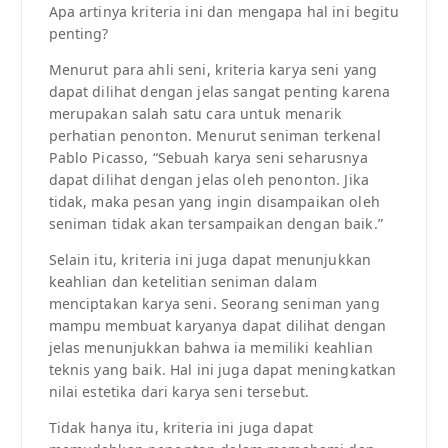
Apa artinya kriteria ini dan mengapa hal ini begitu
penting?
Menurut para ahli seni, kriteria karya seni yang
dapat dilihat dengan jelas sangat penting karena
merupakan salah satu cara untuk menarik
perhatian penonton. Menurut seniman terkenal
Pablo Picasso, “Sebuah karya seni seharusnya
dapat dilihat dengan jelas oleh penonton. Jika
tidak, maka pesan yang ingin disampaikan oleh
seniman tidak akan tersampaikan dengan baik.”
Selain itu, kriteria ini juga dapat menunjukkan
keahlian dan ketelitian seniman dalam
menciptakan karya seni. Seorang seniman yang
mampu membuat karyanya dapat dilihat dengan
jelas menunjukkan bahwa ia memiliki keahlian
teknis yang baik. Hal ini juga dapat meningkatkan
nilai estetika dari karya seni tersebut.
Tidak hanya itu, kriteria ini juga dapat