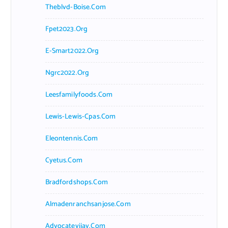
Theblvd-Boise.com
Fpet2023.org
E-Smart2022.org
Ngrc2022.org
Leesfamilyfoods.com
Lewis-Lewis-Cpas.com
Eleontennis.com
Cyetus.com
Bradfordshops.com
Almadenranchsanjose.com
Advocatevijay.com