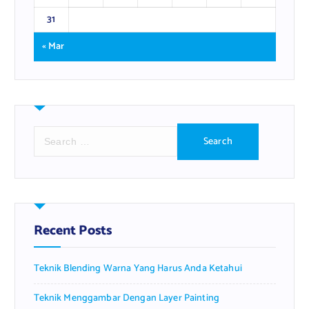
31
« Mar
S
e
a
r
c
h
f
Recent Posts
o
r
Teknik Blending Warna Yang Harus Anda Ketahui
:
Teknik Menggambar Dengan Layer Painting