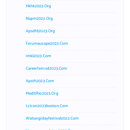
Hkhk2023.org
Napm2023.org
Apsdfd2023.org
Forumausape2023.com
Imkl2023.com
Careerfaircsd2023.com
Apsth2023.com
MedItRio2023.org
Lcicon2023boston.com
Waitangidayfestival2022.com