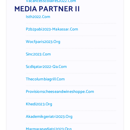
Vacancesscolaires2022.com
MEDIA PARTNER II
Isth2022.com
P2b2pabi2023-Makassar.com
Wocfparis2023.org
Sinc2023.com
Scdlqatar2022-Qa.com
Thecolumbiagrill.com
Provisionscheeseandwineshoppe.com
Khedi2023.org
Akademikgeriatri2023.org
Marmarapediatri2023.org