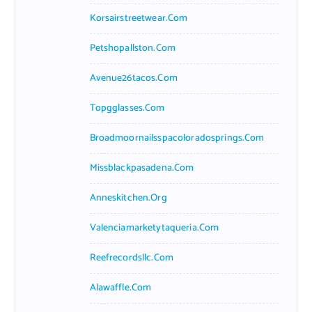
Korsairstreetwear.com
Petshopallston.com
Avenue26tacos.com
Topgglasses.com
Broadmoornailsspacoloradosprings.com
Missblackpasadena.com
Anneskitchen.org
Valenciamarketytaqueria.com
Reefrecordsllc.com
Alawaffle.com