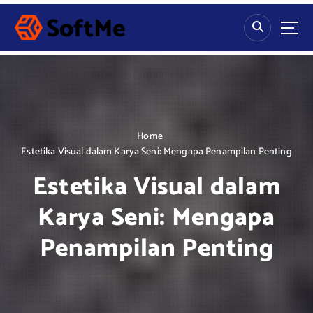
S
k
i
p
t
o
c
o
n
Home
t
Estetika Visual dalam Karya Seni: Mengapa Penampilan Penting
e
Estetika Visual dalam
n
t
Karya Seni: Mengapa
Penampilan Penting