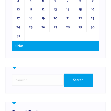
3
4
5
6
7
8
9
10
11
12
13
14
15
16
17
18
19
20
21
22
23
24
25
26
27
28
29
30
31
« Mar
S
e
a
r
c
h
f