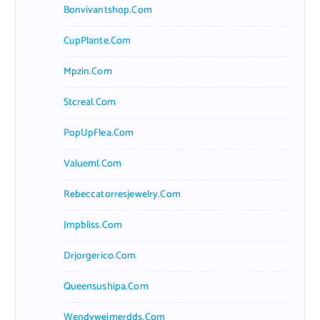
Bonvivantshop.com
CupPlante.com
Mpzin.com
Stcreal.com
PopUpFlea.com
Valueml.com
Rebeccatorresjewelry.com
Jmpbliss.com
Drjorgerico.com
Queensushipa.com
Wendyweimerdds.com