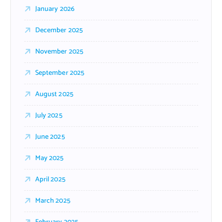
January 2026
December 2025
November 2025
September 2025
August 2025
July 2025
June 2025
May 2025
April 2025
March 2025