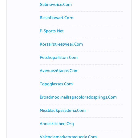
Gabriovoice.com
Resinflowart.com
P-Sports.net
Korsairstreetwear.com
Petshopallston.com
Avenue26tacos.com
Topgglasses.com
Broadmoornailsspacoloradosprings.com
Missblackpasadena.com
Anneskitchen.org
Valenciamarketytaqueria.com