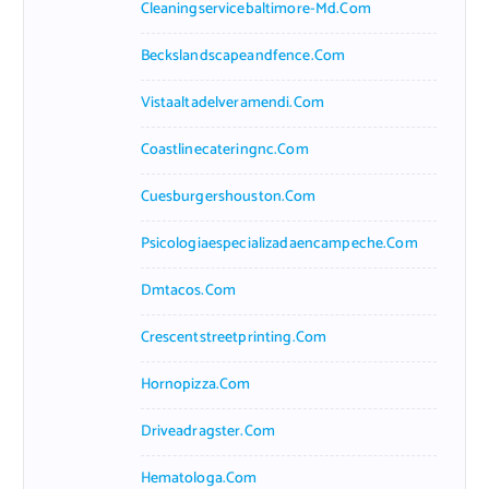
Cleaningservicebaltimore-Md.com
Beckslandscapeandfence.com
Vistaaltadelveramendi.com
Coastlinecateringnc.com
Cuesburgershouston.com
Psicologiaespecializadaencampeche.com
Dmtacos.com
Crescentstreetprinting.com
Hornopizza.com
Driveadragster.com
Hematologa.com