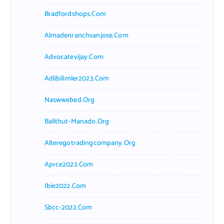
Bradfordshops.com
Almadenranchsanjose.com
Advocatevijay.com
Adlibilimler2023.com
Naswwebed.org
Balithut-Manado.org
Alteregotradingcompany.org
Aprce2022.com
Ibie2022.com
Sbcc-2022.com