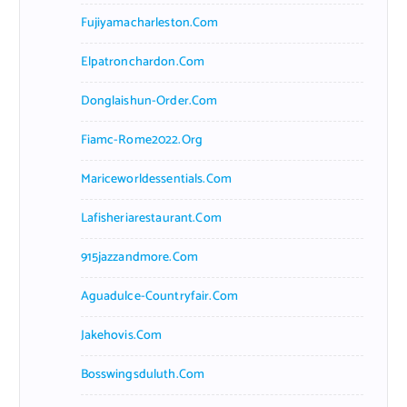
Fujiyamacharleston.com
Elpatronchardon.com
Donglaishun-Order.com
Fiamc-Rome2022.org
Mariceworldessentials.com
Lafisheriarestaurant.com
915jazzandmore.com
Aguadulce-Countryfair.com
Jakehovis.com
Bosswingsduluth.com