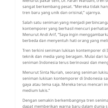
Menurut pakar seni, Dr. Farah Wardani, tren 
sangat berkembang pesat. “Mereka tidak hany
tren baru yang unik dan orisinal,” ujarnya.
Salah satu seniman yang menjadi perbincanga
kontemporer yang berhasil mencuri perhatia
Menurut Andi Arif, “Saya ingin menggambark
berbeda dan menyentuh hati orang yang meli
Tren terkini seniman lukisan kontemporer di
teknik dan media yang beragam. Mulai dari luk
seniman Indonesia terus berinovasi dan menge
Menurut Sinta Nuriah, seorang seniman lukis
seniman lukisan kontemporer di Indonesia saa
gaya atau tema saja. Mereka terus mencari i
medium lukis.”
Dengan semakin berkembangnya tren seniman
dapat memberikan warna baru dalam dunia se