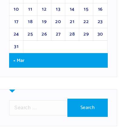
10
11
12
13
14
15
16
17
18
19
20
21
22
23
24
25
26
27
28
29
30
31
« Mar
S
e
a
r
c