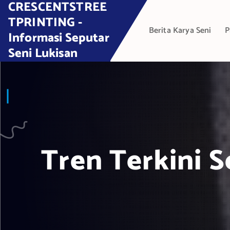
CRESCENTSTREE
S
k
TPRINTING -
Berita Karya Seni
P
i
Informasi Seputar
p
Seni Lukisan
t
o
c
o
n
t
e
Tren Terkini 
n
t