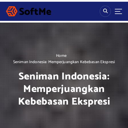
S
k
i
p
t
o
c
o
n
Home
t
Seniman Indonesia: Memperjuangkan Kebebasan Ekspresi
e
Seniman Indonesia:
n
t
Memperjuangkan
Kebebasan Ekspresi