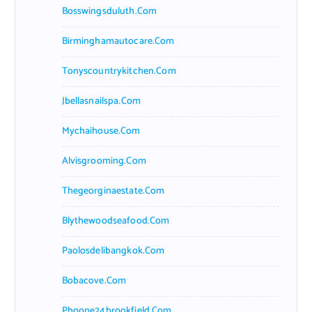
Bosswingsduluth.com
Birminghamautocare.com
Tonyscountrykitchen.com
Jbellasnailspa.com
Mychaihouse.com
Alvisgrooming.com
Thegeorginaestate.com
Blythewoodseafood.com
Paolosdelibangkok.com
Bobacove.com
Phoone24brookfield.com