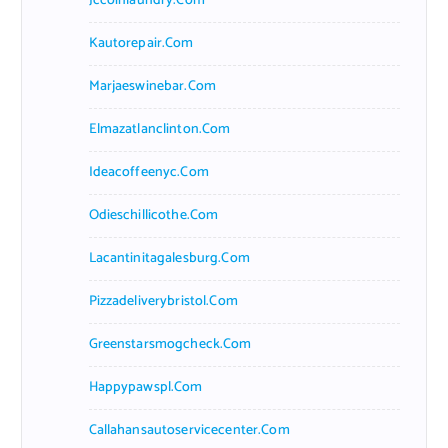
Jccoinlaundry.com
Kautorepair.com
Marjaeswinebar.com
Elmazatlanclinton.com
Ideacoffeenyc.com
Odieschillicothe.com
Lacantinitagalesburg.com
Pizzadeliverybristol.com
Greenstarsmogcheck.com
Happypawspl.com
Callahansautoservicecenter.com