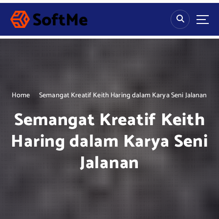
S
k
i
p
t
o
c
o
n
Home
Semangat Kreatif Keith Haring dalam Karya Seni Jalanan
t
Semangat Kreatif Keith
e
n
Haring dalam Karya Seni
t
Jalanan