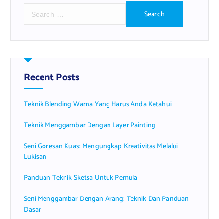
S
e
a
r
c
h
f
Recent Posts
o
r
Teknik Blending Warna Yang Harus Anda Ketahui
:
Teknik Menggambar Dengan Layer Painting
Seni Goresan Kuas: Mengungkap Kreativitas Melalui
Lukisan
Panduan Teknik Sketsa Untuk Pemula
Seni Menggambar Dengan Arang: Teknik Dan Panduan
Dasar