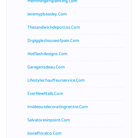
Memmingerspainting.com
Jeremypbeasley.com
Thesandwichdepotcos.com
Drgiggleshouseofpain.com
Hotflashdesigns.com
Garagenadeau.com
Lifestylechauffeurservice.com
EverNewNails.com
Insideoutdecoratingcentre.com
Salvatoresinpoint.com
Jovialfloralco.com