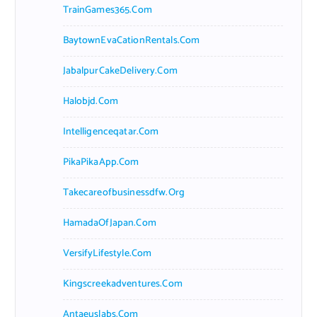
TrainGames365.com
BaytownEvaCationRentals.com
JabalpurCakeDelivery.com
Halobjd.com
Intelligenceqatar.com
PikaPikaApp.com
Takecareofbusinessdfw.org
HamadaOfJapan.com
VersifyLifestyle.com
Kingscreekadventures.com
Antaeuslabs.com