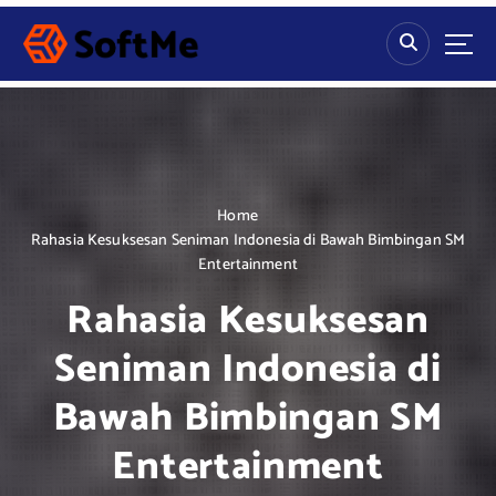
S
k
i
p
t
o
c
o
n
Home
t
Rahasia Kesuksesan Seniman Indonesia di Bawah Bimbingan SM
e
Entertainment
n
Rahasia Kesuksesan
t
Seniman Indonesia di
Bawah Bimbingan SM
Entertainment