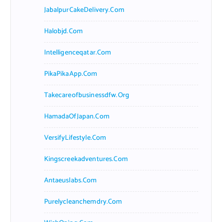
JabalpurCakeDelivery.com
Halobjd.com
Intelligenceqatar.com
PikaPikaApp.com
Takecareofbusinessdfw.org
HamadaOfJapan.com
VersifyLifestyle.com
Kingscreekadventures.com
Antaeuslabs.com
Purelycleanchemdry.com