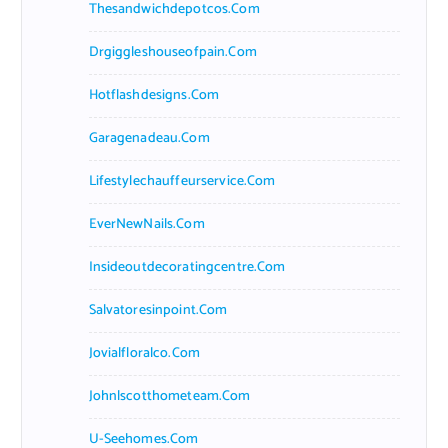
Thesandwichdepotcos.com
Drgiggleshouseofpain.com
Hotflashdesigns.com
Garagenadeau.com
Lifestylechauffeurservice.com
EverNewNails.com
Insideoutdecoratingcentre.com
Salvatoresinpoint.com
Jovialfloralco.com
Johnlscotthometeam.com
U-Seehomes.com