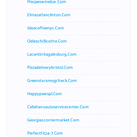
Marjaeswinebar.com
Elmazatlanclinton.com
Ideacoffeenyc.com
Odieschillicothe.com
Lacantinitagalesburg.com
Pizzadeliverybristol.com
Greenstarsmogcheck.com
Happypawspl.com
Callahansautoservicecenter.com
Georgiascornermarket.com
Perfectfit24-7.com