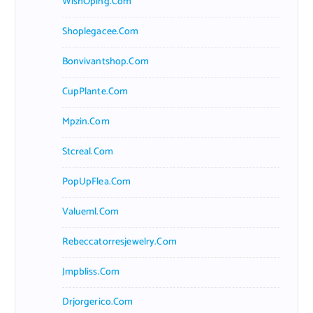
WishOping.com
Shoplegacee.com
Bonvivantshop.com
CupPlante.com
Mpzin.com
Stcreal.com
PopUpFlea.com
Valueml.com
Rebeccatorresjewelry.com
Jmpbliss.com
Drjorgerico.com