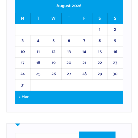
August 2026
M
T
W
T
F
S
S
1
2
3
4
5
6
7
8
9
10
11
12
13
14
15
16
17
18
19
20
21
22
23
24
25
26
27
28
29
30
31
« Mar
S