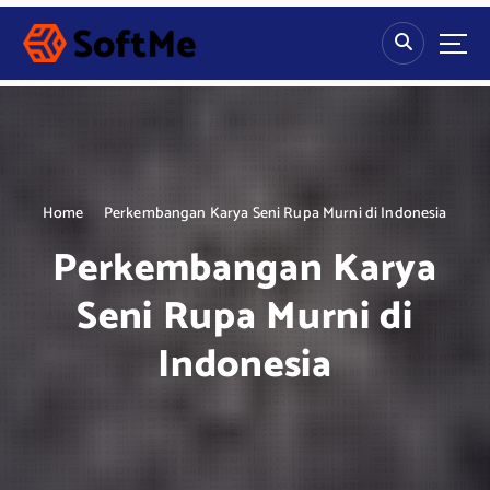
S
k
i
p
t
o
c
o
n
Home
Perkembangan Karya Seni Rupa Murni di Indonesia
t
Perkembangan Karya
e
n
Seni Rupa Murni di
t
Indonesia