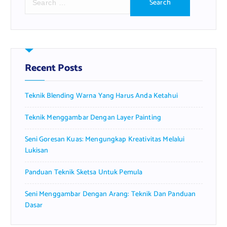
e
a
r
c
h
f
Recent Posts
o
r
Teknik Blending Warna Yang Harus Anda Ketahui
:
Teknik Menggambar Dengan Layer Painting
Seni Goresan Kuas: Mengungkap Kreativitas Melalui
Lukisan
Panduan Teknik Sketsa Untuk Pemula
Seni Menggambar Dengan Arang: Teknik Dan Panduan
Dasar