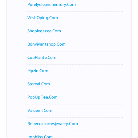
Purelycleanchemdry.com
WishOping.com
Shoplegacee.com
Bonvivantshop.com
CupPlante.com
Mpzin.com
Stcreal.com
PopUpFlea.com
Valueml.com
Rebeccatorresjewelry.com
Jmpbliss.com