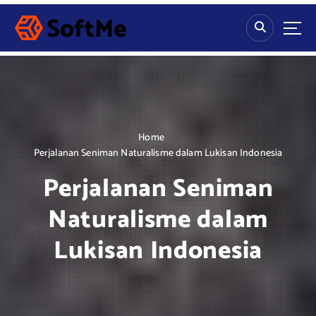
S
k
i
p
t
o
c
o
n
Home
t
Perjalanan Seniman Naturalisme dalam Lukisan Indonesia
e
Perjalanan Seniman
n
t
Naturalisme dalam
Lukisan Indonesia