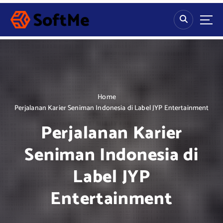
S
k
i
p
t
o
c
o
n
Home
t
Perjalanan Karier Seniman Indonesia di Label JYP Entertainment
e
Perjalanan Karier
n
t
Seniman Indonesia di
Label JYP
Entertainment