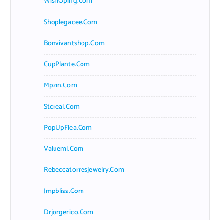
WishOping.com
Shoplegacee.com
Bonvivantshop.com
CupPlante.com
Mpzin.com
Stcreal.com
PopUpFlea.com
Valueml.com
Rebeccatorresjewelry.com
Jmpbliss.com
Drjorgerico.com