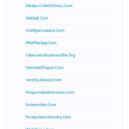
JabalpurCakeDelivery.com
Halobjd.com
Intelligenceqatar.com
PikaPikaApp.com
Takecareofbusinessdfw.org
HamadaOfJapan.com
VersifyLifestyle.com
Kingscreekadventures.com
Antaeuslabs.com
Purelycleanchemdry.com