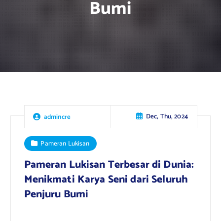
Bumi
Dec, Thu, 2024
admincre
Pameran Lukisan
Pameran Lukisan Terbesar di Dunia:
Menikmati Karya Seni dari Seluruh
Penjuru Bumi