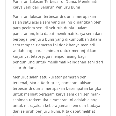
Pameran Lukisan Terbesar di Dunia: Menikmati
Karya Seni dari Seluruh Penjuru Bumi
Pameran lukisan terbesar di dunia merupakan
salah satu acara seni yang paling dinantikan oleh
para pecinta seni di seluruh dunia. Dalam
pameran ini, kita dapat menikmati karya seni dari
berbagai penjuru bumi yang dikumpulkan dalam
satu tempat. Pameran ini tidak hanya menjadi
wadah bagi para seniman untuk menunjukkan
karyanya, tetapi juga menjadi ajang bagi
pengunjung untuk menikmati keindahan seni dari
seluruh dunia.
Menurut salah satu kurator pameran seni
terkenal, Maria Rodriguez, pameran lukisan
terbesar di dunia merupakan kesempatan langka
untuk melihat beragam karya seni dari seniman-
seniman terkemuka. “Pameran ini adalah ajang
untuk merayakan keberagaman seni dan budaya
dari seluruh penjuru bumi. Kita dapat melihat