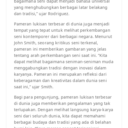
bagaimana seni dapat menjadi bahasa universal
yang menghubungkan berbagai latar belakang
dan tradisi,” ujar Rodriguez.
Pameran lukisan terbesar di dunia juga menjadi
tempat yang tepat untuk melihat perkembangan
seni kontemporer dari berbagai negara. Menurut
John Smith, seorang kritikus seni terkenal,
pameran ini memberikan gambaran yang jelas
tentang arah perkembangan seni saat ini. “Kita
dapat melihat bagaimana seniman-seniman muda
menggabungkan tradisi dengan inovasi dalam
karyanya. Pameran ini merupakan refleksi dari
keberagaman dan kreativitas dalam dunia seni
saat ini,” ujar Smith.
Bagi para pengunjung, pameran lukisan terbesar
di dunia juga memberikan pengalaman yang tak
terlupakan. Dengan melihat langsung karya-karya
seni dari seluruh dunia, kita dapat memahami
berbagai budaya dan tradisi yang ada di belahan