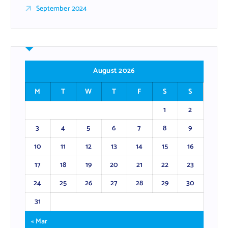
September 2024
August 2026
M
T
W
T
F
S
S
1
2
3
4
5
6
7
8
9
10
11
12
13
14
15
16
17
18
19
20
21
22
23
24
25
26
27
28
29
30
31
« Mar