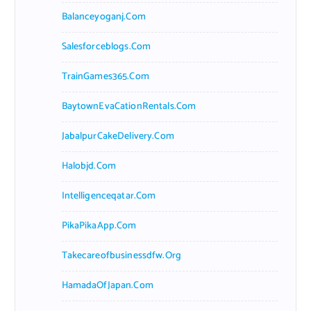
Balanceyoganj.com
Salesforceblogs.com
TrainGames365.com
BaytownEvaCationRentals.com
JabalpurCakeDelivery.com
Halobjd.com
Intelligenceqatar.com
PikaPikaApp.com
Takecareofbusinessdfw.org
HamadaOfJapan.com