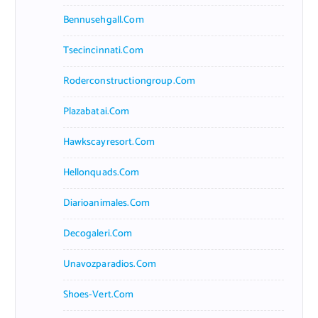
Bennusehgall.com
Tsecincinnati.com
Roderconstructiongroup.com
Plazabatai.com
Hawkscayresort.com
Hellonquads.com
Diarioanimales.com
Decogaleri.com
Unavozparadios.com
Shoes-Vert.com