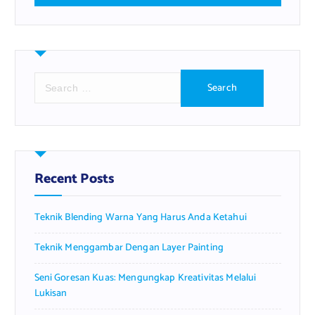
S
e
a
r
c
h
f
Recent Posts
o
r
Teknik Blending Warna Yang Harus Anda Ketahui
:
Teknik Menggambar Dengan Layer Painting
Seni Goresan Kuas: Mengungkap Kreativitas Melalui
Lukisan