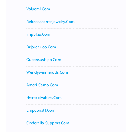
Valueml.com
Rebeccatorresjewelry.com
Jmpbliss.com
Drjorgerico.com
Queensushipa.com
Wendyweimerdds.com
Ameri-Camp.com
Hrsreceivables.com
Empconst1.com
Cinderella-Support.com