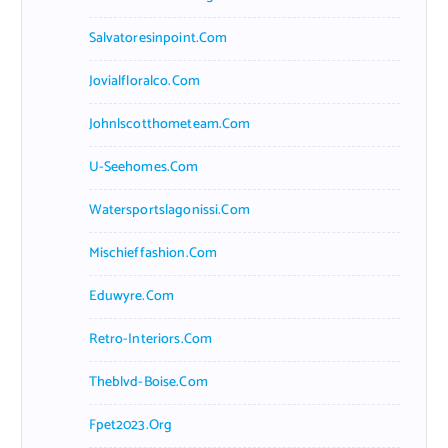
Salvatoresinpoint.com
Jovialfloralco.com
Johnlscotthometeam.com
U-Seehomes.com
Watersportslagonissi.com
Mischieffashion.com
Eduwyre.com
Retro-Interiors.com
Theblvd-Boise.com
Fpet2023.org