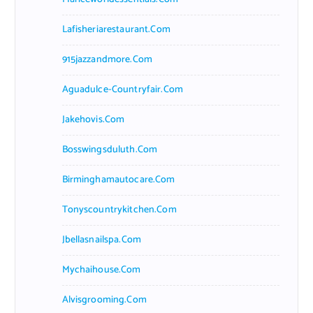
Lafisheriarestaurant.com
915jazzandmore.com
Aguadulce-Countryfair.com
Jakehovis.com
Bosswingsduluth.com
Birminghamautocare.com
Tonyscountrykitchen.com
Jbellasnailspa.com
Mychaihouse.com
Alvisgrooming.com