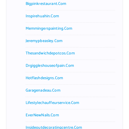
Bigpinkrestaurant.com
Inspirehuahin.com
Memmingerspainting.com
Jeremypbeasley.com
Thesandwichdepotcos.com
Drgiggleshouseofpain.com
Hotflashdesigns.com
Garagenadeau.com
Lifestylechauffeurservice.com
EverNewNails.com
Insideoutdecoratingcentre.com