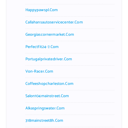
Happypawspl.com
Callahansautoservicecenter.com
Georgiascornermarket.com
Perfectfit24-7.com
Portugalprivatedriver.com
Von-Racer.com
Coffeeshopcharleston.com
Salon104mainstreet.com
Alkaspringswater.com
318mainstreet8h.com