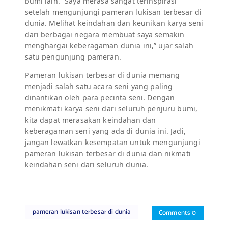
bumi lain. “Saya merasa sangat terinspirasi
setelah mengunjungi pameran lukisan terbesar di
dunia. Melihat keindahan dan keunikan karya seni
dari berbagai negara membuat saya semakin
menghargai keberagaman dunia ini,” ujar salah
satu pengunjung pameran.
Pameran lukisan terbesar di dunia memang
menjadi salah satu acara seni yang paling
dinantikan oleh para pecinta seni. Dengan
menikmati karya seni dari seluruh penjuru bumi,
kita dapat merasakan keindahan dan
keberagaman seni yang ada di dunia ini. Jadi,
jangan lewatkan kesempatan untuk mengunjungi
pameran lukisan terbesar di dunia dan nikmati
keindahan seni dari seluruh dunia.
pameran lukisan terbesar di dunia
Comments 0