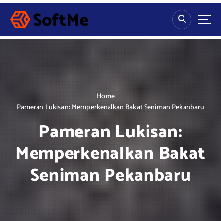
S
k
i
p
t
o
c
o
n
Home
t
Pameran Lukisan: Memperkenalkan Bakat Seniman Pekanbaru
e
Pameran Lukisan:
n
t
Memperkenalkan Bakat
Seniman Pekanbaru