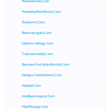
Manoelneves.com
Mandelaeffectlibrary.com
Roselynns.com
Balanceyoganj.com
Salesforceblogs.com
TrainGames365.com
BaytownEvaCationRentals.com
JabalpurCakeDelivery.com
Halobjd.com
Intelligenceqatar.com
PikaPikaApp.com