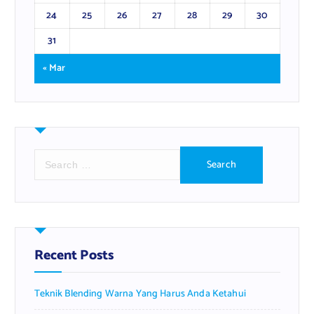
24
25
26
27
28
29
30
31
« Mar
S
e
a
r
c
h
f
Recent Posts
o
r
Teknik Blending Warna Yang Harus Anda Ketahui
: