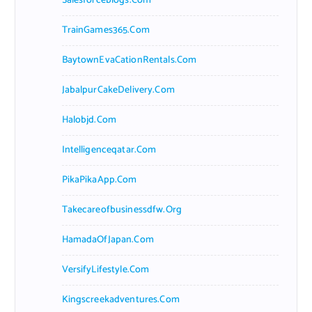
Salesforceblogs.com
TrainGames365.com
BaytownEvaCationRentals.com
JabalpurCakeDelivery.com
Halobjd.com
Intelligenceqatar.com
PikaPikaApp.com
Takecareofbusinessdfw.org
HamadaOfJapan.com
VersifyLifestyle.com
Kingscreekadventures.com