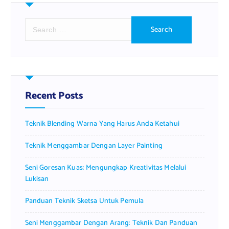
S
e
a
r
c
h
f
Recent Posts
o
r
Teknik Blending Warna Yang Harus Anda Ketahui
:
Teknik Menggambar Dengan Layer Painting
Seni Goresan Kuas: Mengungkap Kreativitas Melalui
Lukisan
Panduan Teknik Sketsa Untuk Pemula
Seni Menggambar Dengan Arang: Teknik Dan Panduan