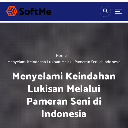
S
k
i
p
t
o
c
o
n
Home
t
Menyelami Keindahan Lukisan Melalui Pameran Seni di Indonesia
e
Menyelami Keindahan
n
t
Lukisan Melalui
Pameran Seni di
Indonesia