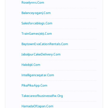
Roselynns.com
Balanceyoganj.com
Salesforceblogs.com
TrainGames365.com
BaytownEvaCationRentals.com
JabalpurCakeDelivery.com
Halobjd.com
Intelligenceqatar.com
PikaPikaApp.com
Takecareofbusinessdfw.org
HamadaOfJapan.com