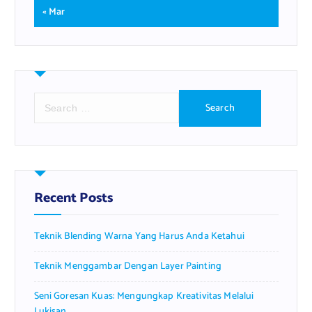
« Mar
S
e
a
r
c
h
f
Recent Posts
o
r
Teknik Blending Warna Yang Harus Anda Ketahui
:
Teknik Menggambar Dengan Layer Painting
Seni Goresan Kuas: Mengungkap Kreativitas Melalui
Lukisan