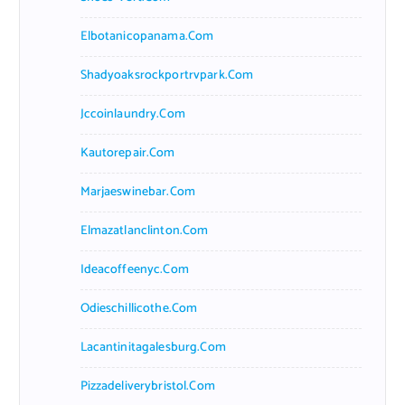
Elbotanicopanama.com
Shadyoaksrockportrvpark.com
Jccoinlaundry.com
Kautorepair.com
Marjaeswinebar.com
Elmazatlanclinton.com
Ideacoffeenyc.com
Odieschillicothe.com
Lacantinitagalesburg.com
Pizzadeliverybristol.com