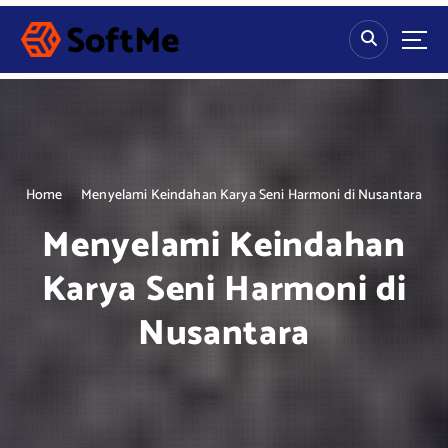
S
k
i
p
t
o
c
o
n
Home
Menyelami Keindahan Karya Seni Harmoni di Nusantara
t
Menyelami Keindahan
e
n
Karya Seni Harmoni di
t
Nusantara