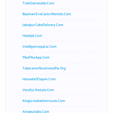
TrainGames365.com
BaytownEvaCationRentals.com
JabalpurCakeDelivery.com
Halobjd.com
Intelligenceqatar.com
PikaPikaApp.com
Takecareofbusinessdfw.org
HamadaOfJapan.com
VersifyLifestyle.com
Kingscreekadventures.com
Antaeuslabs.com