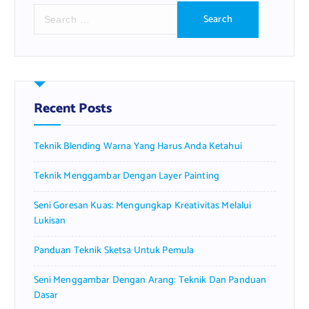
S
e
a
r
c
h
f
Recent Posts
o
r
Teknik Blending Warna Yang Harus Anda Ketahui
:
Teknik Menggambar Dengan Layer Painting
Seni Goresan Kuas: Mengungkap Kreativitas Melalui
Lukisan
Panduan Teknik Sketsa Untuk Pemula
Seni Menggambar Dengan Arang: Teknik Dan Panduan
Dasar