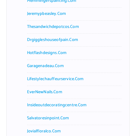
Memmingerspainting.com
Jeremypbeasley.com
Thesandwichdepotcos.com
Drgiggleshouseofpain.com
Hotflashdesigns.com
Garagenadeau.com
Lifestylechauffeurservice.com
EverNewNails.com
Insideoutdecoratingcentre.com
Salvatoresinpoint.com
Jovialfloralco.com