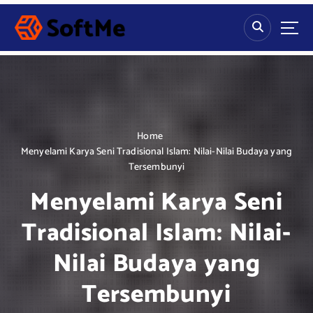
S
k
i
p
t
o
c
o
n
Home
t
Menyelami Karya Seni Tradisional Islam: Nilai-Nilai Budaya yang
e
Tersembunyi
n
Menyelami Karya Seni
t
Tradisional Islam: Nilai-
Nilai Budaya yang
Tersembunyi