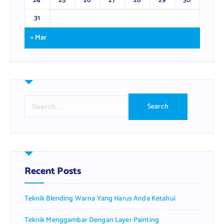
24
25
26
27
28
29
30
31
« Mar
S
e
a
r
c
h
f
Recent Posts
o
r
Teknik Blending Warna Yang Harus Anda Ketahui
:
Teknik Menggambar Dengan Layer Painting