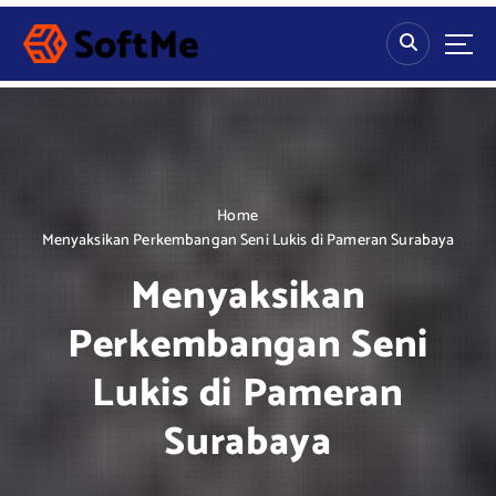
S
k
i
p
t
o
c
o
n
Home
t
Menyaksikan Perkembangan Seni Lukis di Pameran Surabaya
e
Menyaksikan
n
t
Perkembangan Seni
Lukis di Pameran
Surabaya