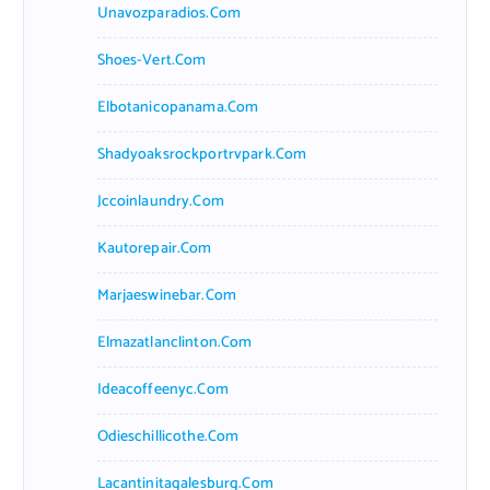
Unavozparadios.com
Shoes-Vert.com
Elbotanicopanama.com
Shadyoaksrockportrvpark.com
Jccoinlaundry.com
Kautorepair.com
Marjaeswinebar.com
Elmazatlanclinton.com
Ideacoffeenyc.com
Odieschillicothe.com
Lacantinitagalesburg.com