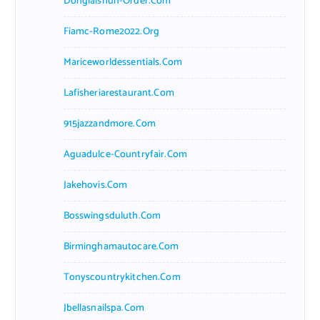
Donglaishun-Order.com
Fiamc-Rome2022.org
Mariceworldessentials.com
Lafisheriarestaurant.com
915jazzandmore.com
Aguadulce-Countryfair.com
Jakehovis.com
Bosswingsduluth.com
Birminghamautocare.com
Tonyscountrykitchen.com
Jbellasnailspa.com