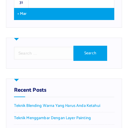
31
« Mar
S
e
a
r
c
h
f
Recent Posts
o
r
Teknik Blending Warna Yang Harus Anda Ketahui
:
Teknik Menggambar Dengan Layer Painting