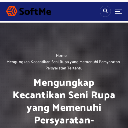
S
k
i
p
t
o
c
o
n
Home
t
Mengungkap Kecantikan Seni Rupa yang Memenuhi Persyaratan-
e
Persyaratan Tertentu
n
Mengungkap
t
Kecantikan Seni Rupa
yang Memenuhi
Persyaratan-