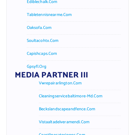
Ediblechalk.com
Tabletennisnearme.com
Oaksofa.com
Soultacohtx.com
Capishcaps.com
Gpsyfl.org
MEDIA PARTNER III
Vwrepairarlington.com
Cleaningservicebaltimore-Md.com
Beckslandscapeandfence.com
Vistaaltadelveramendi.com