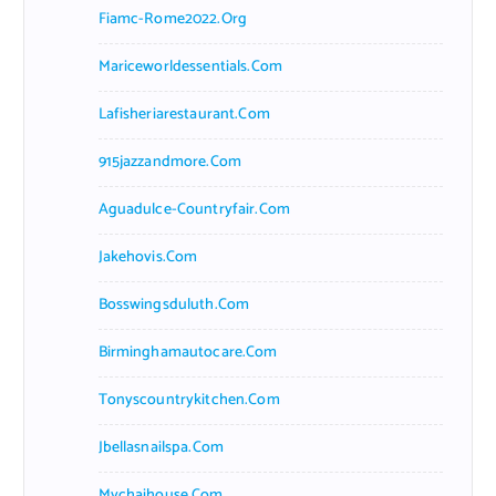
Fiamc-Rome2022.org
Mariceworldessentials.com
Lafisheriarestaurant.com
915jazzandmore.com
Aguadulce-Countryfair.com
Jakehovis.com
Bosswingsduluth.com
Birminghamautocare.com
Tonyscountrykitchen.com
Jbellasnailspa.com
Mychaihouse.com