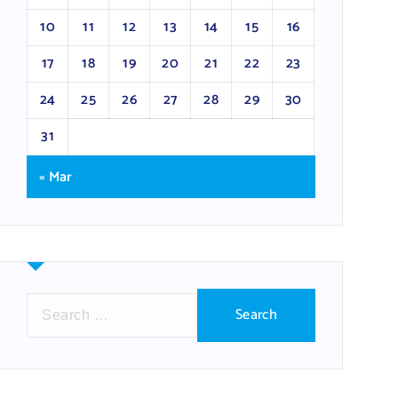
10
11
12
13
14
15
16
17
18
19
20
21
22
23
24
25
26
27
28
29
30
31
« Mar
S
e
a
r
c