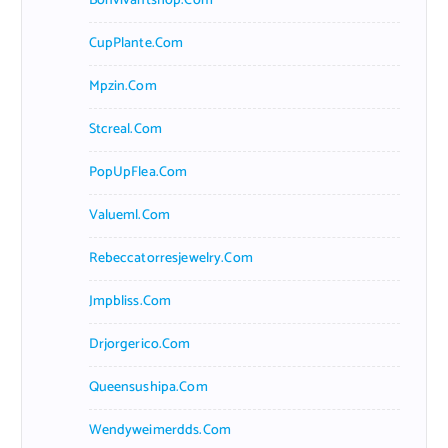
Bonvivantshop.com
CupPlante.com
Mpzin.com
Stcreal.com
PopUpFlea.com
Valueml.com
Rebeccatorresjewelry.com
Jmpbliss.com
Drjorgerico.com
Queensushipa.com
Wendyweimerdds.com