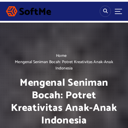
S
k
i
p
t
o
c
o
n
Home
t
Mengenal Seniman Bocah: Potret Kreativitas Anak-Anak
e
Indonesia
n
Mengenal Seniman
t
Bocah: Potret
Kreativitas Anak-Anak
Indonesia